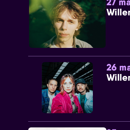
27 ma
Wille
26 ma
Wille