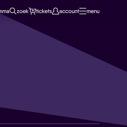
mma
zoek
tickets
account
menu