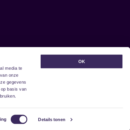
euwsbrief ontvangen?
OK
al media te
 van onze
deze gegevens
 op basis van
bruiken.
ing
Details tonen