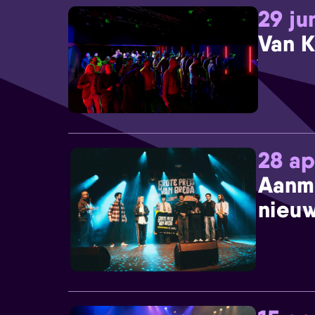
29 ju
Van K
28 ap
Aanm
nieuw