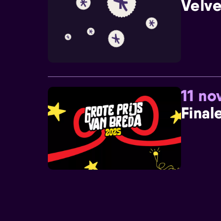
Velve
11 n
Final