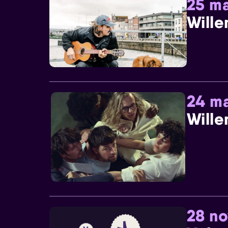
25 ma
Wille
24 ma
Wille
28 n