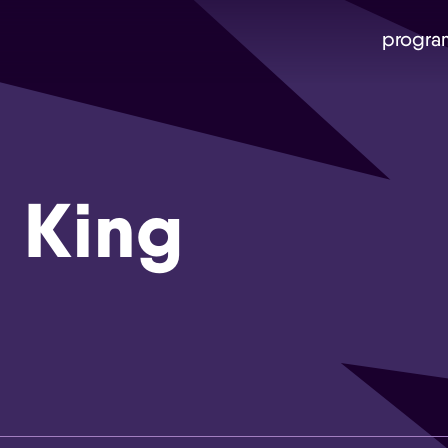
progra
 King
Skip navigatie