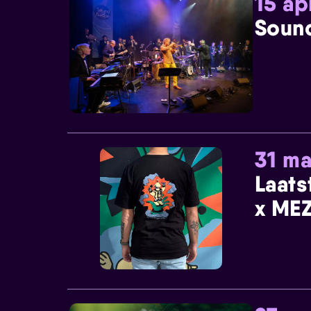
15 ap
Sound
31 ma
Laats
x MEZ