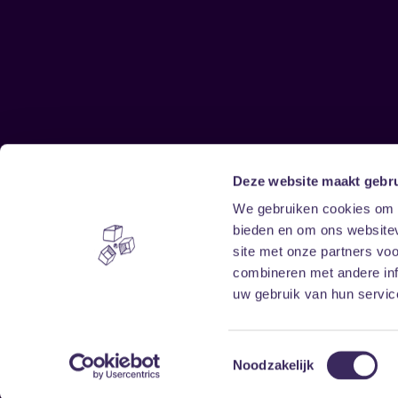
Deze website maakt gebru
Sitemap
We gebruiken cookies om c
bieden en om ons websitev
Home
Disclaimer
site met onze partners vo
Vrijwilligers
Toegankelijkheid
combineren met andere inf
Verhuur
Privacy & cookies
uw gebruik van hun service
Toestemmingsselectie
Noodzakelijk