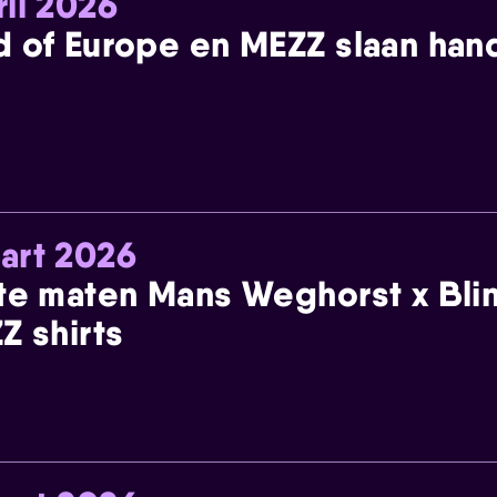
ril 2026
 of Europe en MEZZ slaan han
art 2026
te maten Mans Weghorst x Blin
Z shirts