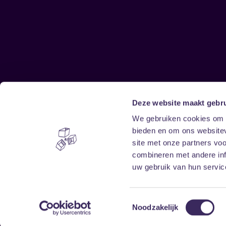
Deze website maakt gebru
Sitemap
We gebruiken cookies om c
bieden en om ons websitev
Home
Disclaimer
site met onze partners vo
Vrijwilligers
Toegankelijkheid
combineren met andere inf
Verhuur
Privacy & cookies
uw gebruik van hun service
Toestemmingsselectie
Noodzakelijk