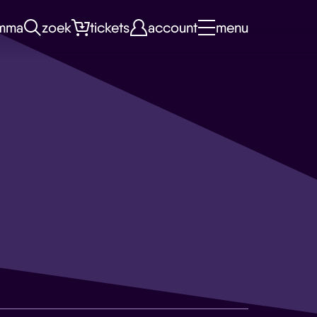
mma
zoek
tickets
account
menu