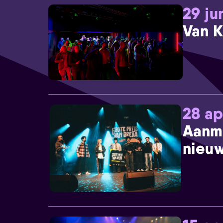
29 ju
Van K
28 ap
Aanm
nieuw