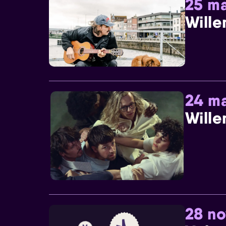
25 ma
Wille
24 ma
Wille
28 n