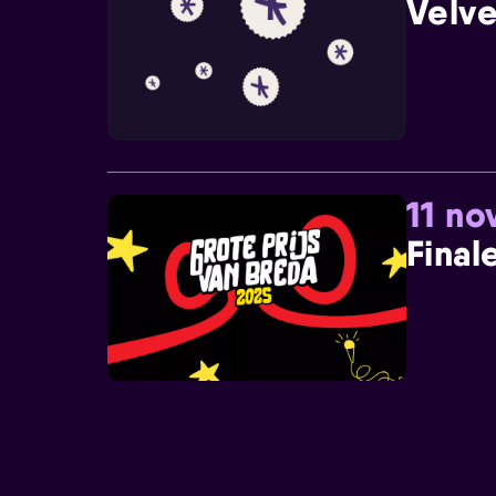
Velve
11 n
Final