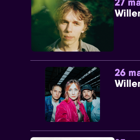
27 ma
Wille
26 ma
Wille