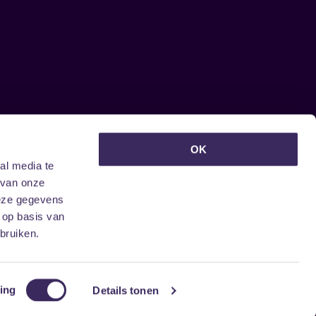
euwsbrief ontvangen?
OK
al media te
 van onze
deze gegevens
 op basis van
bruiken.
ing
Details tonen