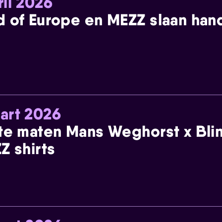
ril 2026
 of Europe en MEZZ slaan han
art 2026
te maten Mans Weghorst x Blin
Z shirts