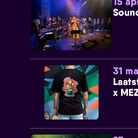
15 ap
Sound
31 ma
Laats
x MEZ