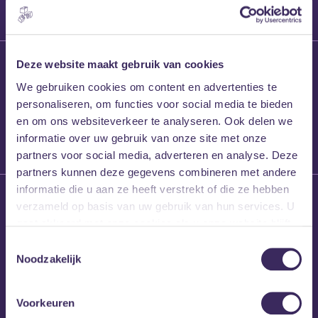
27 maart 2026
Deze website maakt gebruik van cookies
Willem’s Blog:
We gebruiken cookies om content en advertenties te
Frans Kalf
personaliseren, om functies voor social media te bieden
en om ons websiteverkeer te analyseren. Ook delen we
informatie over uw gebruik van onze site met onze
partners voor social media, adverteren en analyse. Deze
partners kunnen deze gegevens combineren met andere
informatie die u aan ze heeft verstrekt of die ze hebben
26 maart 2026
verzameld op basis van uw gebruik van hun services. U
Willem’s Blog: High
gaat akkoord met onze cookies als u onze website blijft
Hi
gebruiken.
Toestemmingsselectie
Noodzakelijk
Voorkeuren