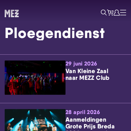
Tickets
Account
Progr
Menu
Zoek
Ploegendienst
29 juni 2026
Van Kleine Zaal
naar MEZZ Club
Skip navigatie
28 april 2026
Aanmeldingen
Grote Prijs Breda