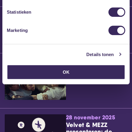
Statistieken
25 maart 2026
Willem’s Blog:
Brennt Vanneste
Marketing
Details tonen
24 maart 2026
Willem’s Blog: Ão
OK
28 november 2025
Velvet & MEZZ
presenteren: de