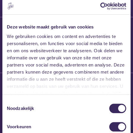
27 maart 2026
Deze website maakt gebruik van cookies
Willem’s Blog:
We gebruiken cookies om content en advertenties te
Frans Kalf
personaliseren, om functies voor social media te bieden
en om ons websiteverkeer te analyseren. Ook delen we
informatie over uw gebruik van onze site met onze
partners voor social media, adverteren en analyse. Deze
partners kunnen deze gegevens combineren met andere
informatie die u aan ze heeft verstrekt of die ze hebben
26 maart 2026
verzameld op basis van uw gebruik van hun services. U
Willem’s Blog: High
gaat akkoord met onze cookies als u onze website blijft
Hi
gebruiken.
Toestemmingsselectie
Noodzakelijk
Voorkeuren