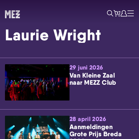
Tickets
Account
Progr
Menu
Zoek
Laurie Wright
29 juni 2026
Van Kleine Zaal
naar MEZZ Club
Skip navigatie
28 april 2026
Aanmeldingen
Grote Prijs Breda