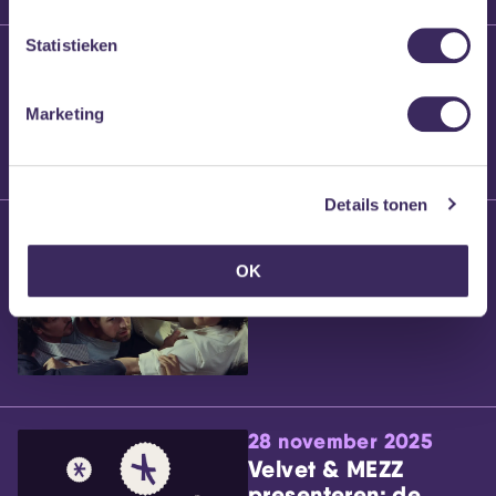
Statistieken
25 maart 2026
Willem’s Blog:
Brennt Vanneste
Marketing
Details tonen
24 maart 2026
Willem’s Blog: Ão
OK
28 november 2025
Velvet & MEZZ
presenteren: de