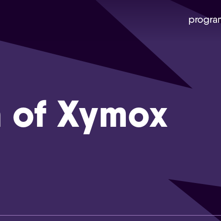
progra
 of Xymox
Skip navigatie