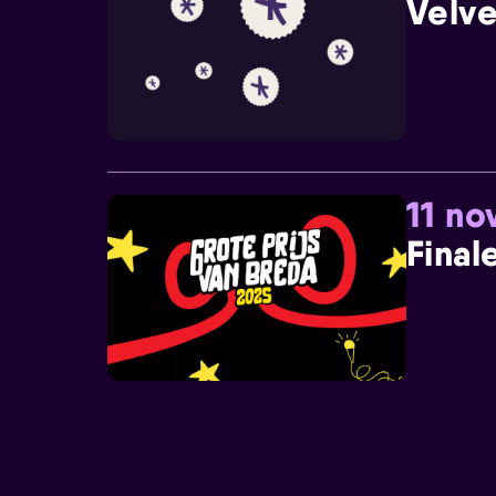
Velve
11 n
Final