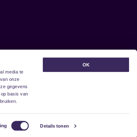
euwsbrief ontvangen?
OK
al media te
 van onze
deze gegevens
 op basis van
bruiken.
ing
Details tonen