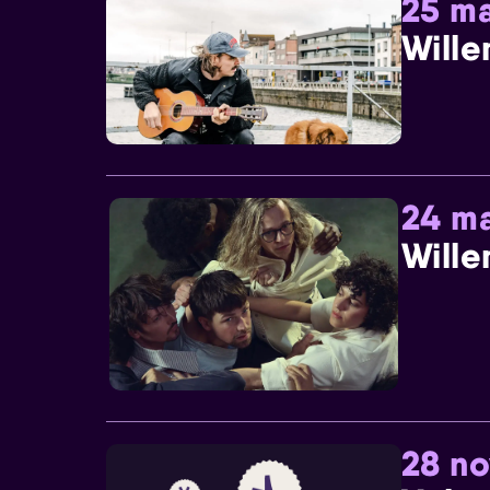
25 ma
Wille
24 ma
Wille
28 n