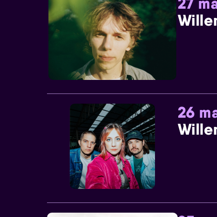
27 ma
Wille
26 ma
Wille