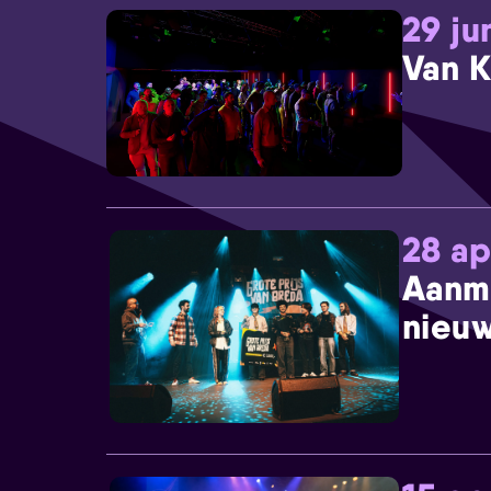
29 ju
Van K
28 ap
Aanm
nieuw