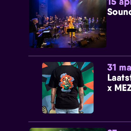
15 ap
Sound
31 ma
Laats
x MEZ