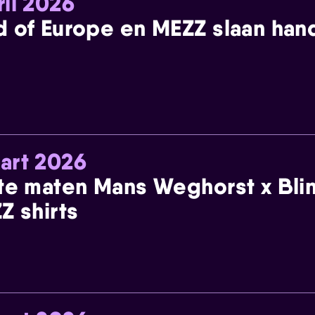
ril 2026
 of Europe en MEZZ slaan han
art 2026
te maten Mans Weghorst x Blin
Z shirts