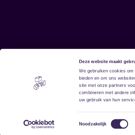
Deze website maakt gebru
Sitemap
We gebruiken cookies om c
bieden en om ons websitev
Home
Disclaimer
site met onze partners vo
Vrijwilligers
Toegankelijkheid
combineren met andere inf
Verhuur
Privacy & cookies
uw gebruik van hun service
Toestemmingsselectie
Noodzakelijk