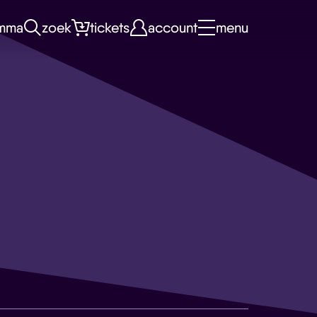
mma
zoek
tickets
account
menu