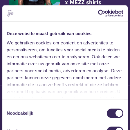
x MEZZ shirts
Deze website maakt gebruik van cookies
27 maart 2026
We gebruiken cookies om content en advertenties te
Willem’s Blog:
personaliseren, om functies voor social media te bieden
Frans Kalf
en om ons websiteverkeer te analyseren. Ook delen we
informatie over uw gebruik van onze site met onze
partners voor social media, adverteren en analyse. Deze
partners kunnen deze gegevens combineren met andere
informatie die u aan ze heeft verstrekt of die ze hebben
verzameld op basis van uw gebruik van hun services. U
26 maart 2026
gaat akkoord met onze cookies als u onze website blijft
Willem’s Blog: High
gebruiken.
Hi
Toestemmingsselectie
Noodzakelijk