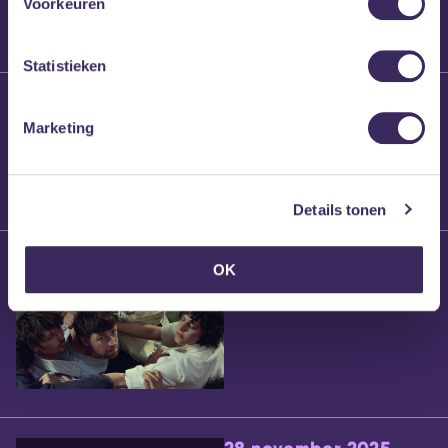
Voorkeuren
Statistieken
25 maart 2026
Willem’s Blog:
Marketing
Brennt Vanneste
Details tonen
24 maart 2026
OK
Willem’s Blog: Ão