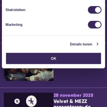
Statistieken
25 maart 2026
Willem’s Blog:
Brennt Vanneste
Marketing
Details tonen
24 maart 2026
Willem’s Blog: Ão
OK
28 november 2025
Velvet & MEZZ
presenteren: de