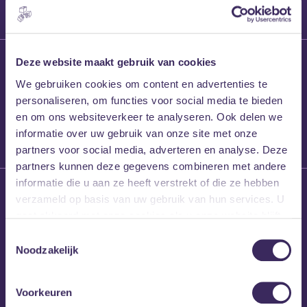
27 maart 2026
Deze website maakt gebruik van cookies
Willem’s Blog:
We gebruiken cookies om content en advertenties te
Frans Kalf
personaliseren, om functies voor social media te bieden
en om ons websiteverkeer te analyseren. Ook delen we
informatie over uw gebruik van onze site met onze
partners voor social media, adverteren en analyse. Deze
partners kunnen deze gegevens combineren met andere
informatie die u aan ze heeft verstrekt of die ze hebben
26 maart 2026
verzameld op basis van uw gebruik van hun services. U
Willem’s Blog: High
gaat akkoord met onze cookies als u onze website blijft
Hi
gebruiken.
Toestemmingsselectie
Noodzakelijk
Voorkeuren