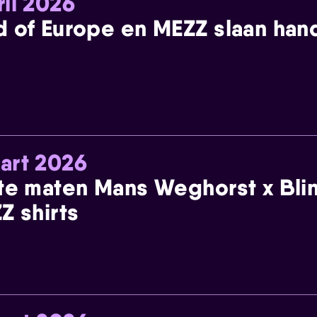
ril 2026
 of Europe en MEZZ slaan han
art 2026
te maten Mans Weghorst x Blin
Z shirts