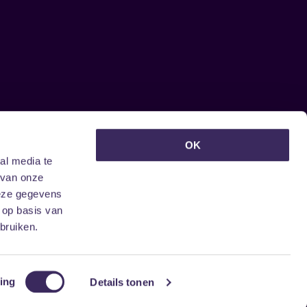
euwsbrief ontvangen?
OK
al media te
 van onze
deze gegevens
 op basis van
bruiken.
ing
Details tonen