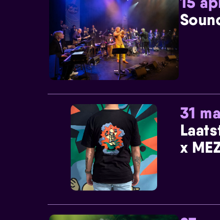
15 ap
Sound
31 ma
Laats
x MEZ