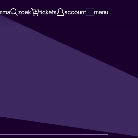
mma
zoek
tickets
account
menu