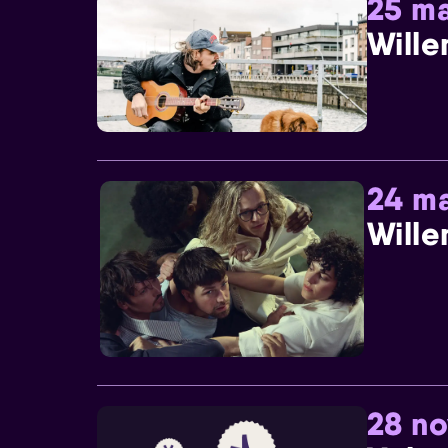
25 ma
Wille
24 ma
Wille
28 n