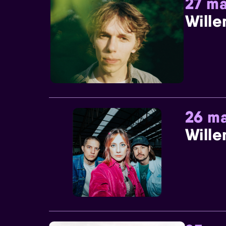
27 ma
Wille
26 ma
Wille