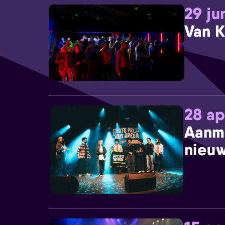
29 ju
Van K
28 ap
Aanm
nieuw