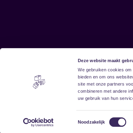
Deze website maakt gebru
Sitemap
We gebruiken cookies om c
bieden en om ons websitev
Home
Disclaimer
site met onze partners vo
Vrijwilligers
Toegankelijkheid
combineren met andere inf
Verhuur
Privacy & cookies
uw gebruik van hun service
Toestemmingsselectie
Noodzakelijk