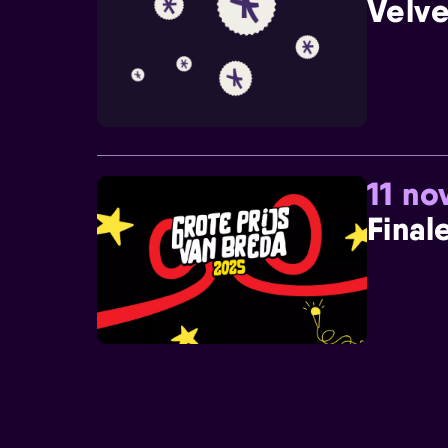
Velve
11 n
Final