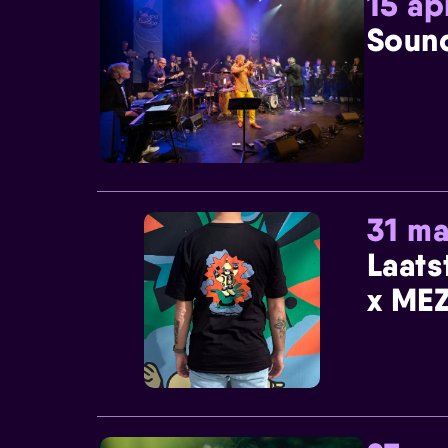
15 ap
Sound
31 ma
Laats
x MEZ