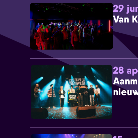
29 ju
Van K
28 ap
Aanm
nieuw