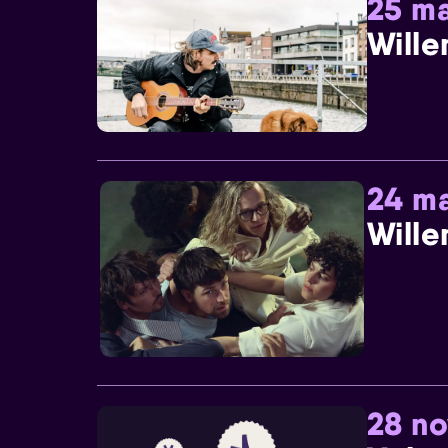
25 ma
Wille
24 ma
Wille
28 n