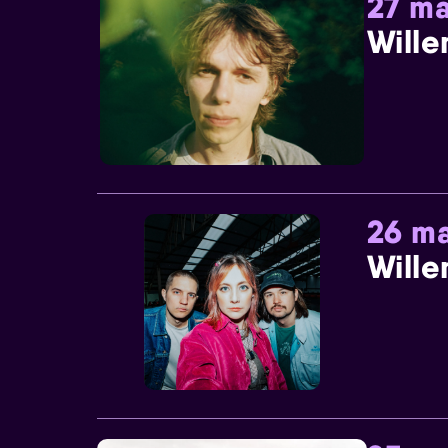
27 ma
Wille
26 ma
Wille