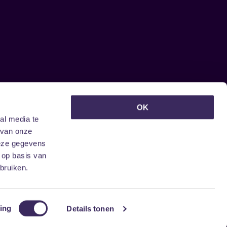
euwsbrief ontvangen?
OK
al media te
 van onze
deze gegevens
 op basis van
bruiken.
ing
Details tonen