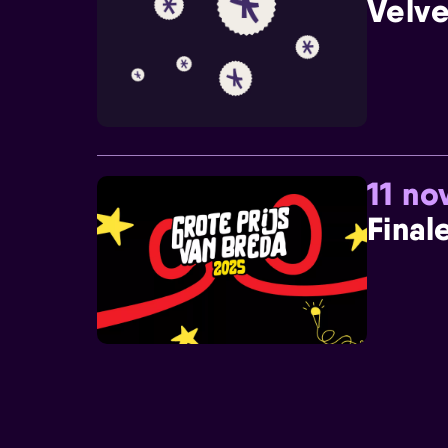
Velve
11 n
Final