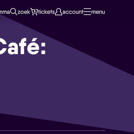
mma
zoek
tickets
account
menu
Café: