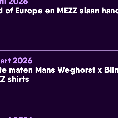
ril 2026
 of Europe en MEZZ slaan han
art 2026
te maten Mans Weghorst x Blin
Z shirts