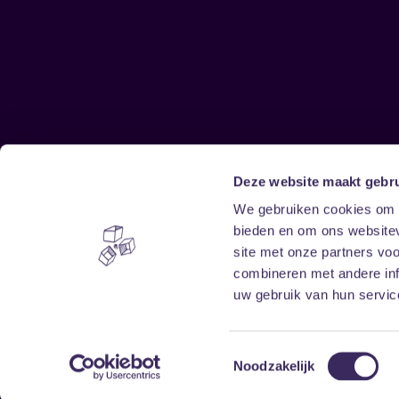
Deze website maakt gebru
Sitemap
We gebruiken cookies om c
bieden en om ons websitev
Home
Disclaimer
site met onze partners vo
Vrijwilligers
Toegankelijkheid
combineren met andere inf
Verhuur
Privacy & cookies
uw gebruik van hun service
Toestemmingsselectie
Noodzakelijk