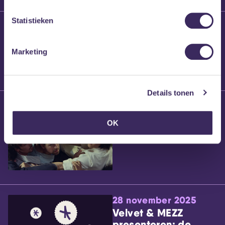
Statistieken
25 maart 2026
Willem’s Blog:
Brennt Vanneste
Marketing
Details tonen
24 maart 2026
Willem’s Blog: Ão
OK
28 november 2025
Velvet & MEZZ
presenteren: de