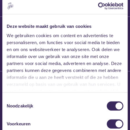
27 maart 2026
Deze website maakt gebruik van cookies
Willem’s Blog:
We gebruiken cookies om content en advertenties te
Frans Kalf
personaliseren, om functies voor social media te bieden
en om ons websiteverkeer te analyseren. Ook delen we
informatie over uw gebruik van onze site met onze
partners voor social media, adverteren en analyse. Deze
partners kunnen deze gegevens combineren met andere
informatie die u aan ze heeft verstrekt of die ze hebben
26 maart 2026
verzameld op basis van uw gebruik van hun services. U
Willem’s Blog: High
gaat akkoord met onze cookies als u onze website blijft
Hi
gebruiken.
Toestemmingsselectie
Noodzakelijk
Voorkeuren