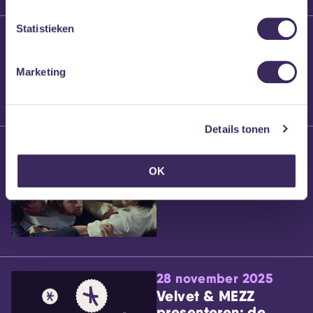
Statistieken
25 maart 2026
Willem’s Blog:
Brennt Vanneste
Marketing
Details tonen
24 maart 2026
Willem’s Blog: Ão
OK
28 november 2025
Velvet & MEZZ
presenteren: de