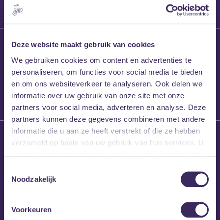
27 maart 2026
Deze website maakt gebruik van cookies
Willem’s Blog:
We gebruiken cookies om content en advertenties te
Frans Kalf
personaliseren, om functies voor social media te bieden
en om ons websiteverkeer te analyseren. Ook delen we
informatie over uw gebruik van onze site met onze
partners voor social media, adverteren en analyse. Deze
partners kunnen deze gegevens combineren met andere
informatie die u aan ze heeft verstrekt of die ze hebben
26 maart 2026
verzameld op basis van uw gebruik van hun services. U
Willem’s Blog: High
gaat akkoord met onze cookies als u onze website blijft
Hi
gebruiken.
Toestemmingsselectie
Noodzakelijk
Voorkeuren