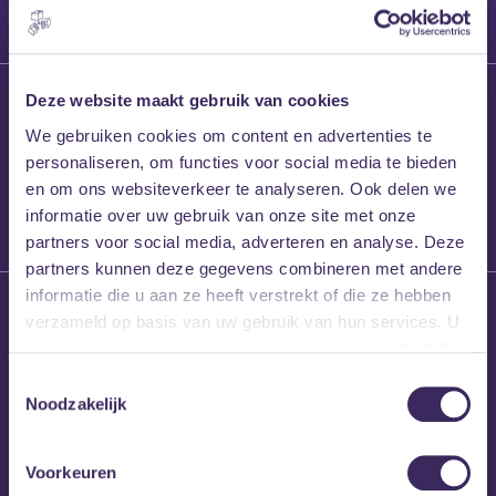
27 maart 2026
Deze website maakt gebruik van cookies
Willem’s Blog:
We gebruiken cookies om content en advertenties te
Frans Kalf
personaliseren, om functies voor social media te bieden
en om ons websiteverkeer te analyseren. Ook delen we
informatie over uw gebruik van onze site met onze
partners voor social media, adverteren en analyse. Deze
partners kunnen deze gegevens combineren met andere
informatie die u aan ze heeft verstrekt of die ze hebben
26 maart 2026
verzameld op basis van uw gebruik van hun services. U
Willem’s Blog: High
gaat akkoord met onze cookies als u onze website blijft
Hi
gebruiken.
Toestemmingsselectie
Noodzakelijk
Voorkeuren