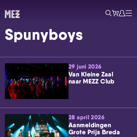
Tickets
Account
Progr
Menu
Zoek
Spunyboys
29 juni 2026
Van Kleine Zaal
naar MEZZ Club
Skip navigatie
28 april 2026
Aanmeldingen
Grote Prijs Breda