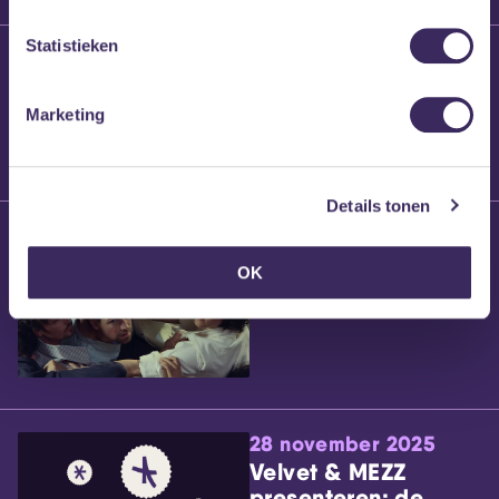
Statistieken
25 maart 2026
Willem’s Blog:
Brennt Vanneste
Marketing
Details tonen
24 maart 2026
Willem’s Blog: Ão
OK
28 november 2025
Velvet & MEZZ
presenteren: de