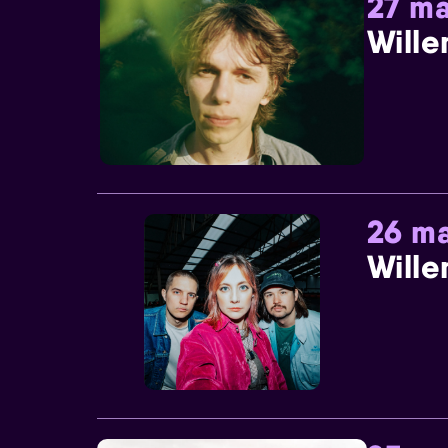
27 ma
Wille
26 ma
Wille