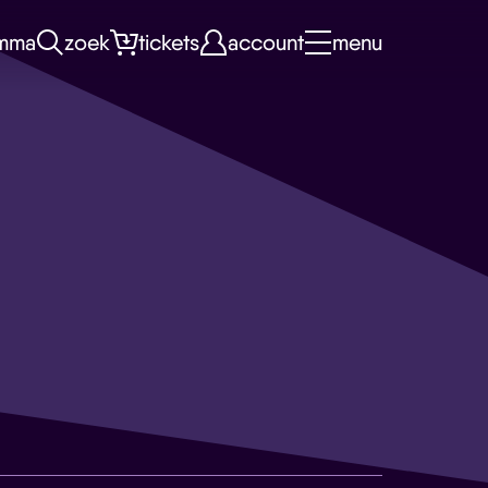
mma
zoek
tickets
account
menu