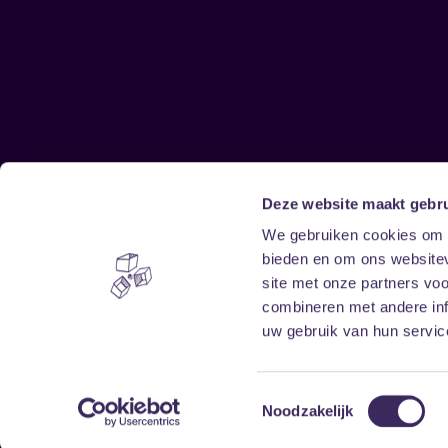
Deze website maakt gebru
Sitemap
We gebruiken cookies om c
bieden en om ons websitev
Home
Disclaimer
site met onze partners vo
Vrijwilligers
Toegankelijkheid
combineren met andere inf
Verhuur
Privacy & cookies
uw gebruik van hun service
Toestemmingsselectie
Noodzakelijk