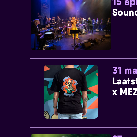
15 ap
Sound
31 ma
Laats
x MEZ