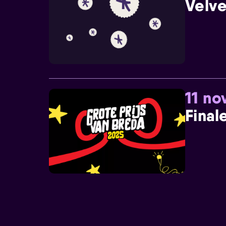
Velve
11 n
Final