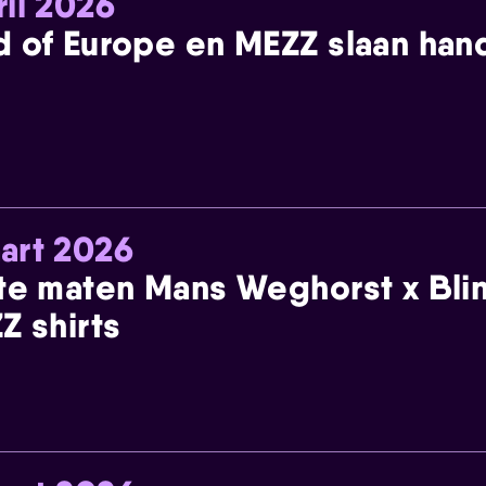
ril 2026
 of Europe en MEZZ slaan han
art 2026
te maten Mans Weghorst x Blin
Z shirts