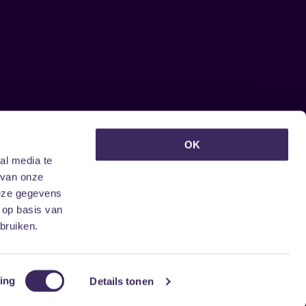
euwsbrief ontvangen?
OK
al media te
 van onze
deze gegevens
 op basis van
bruiken.
ing
Details tonen