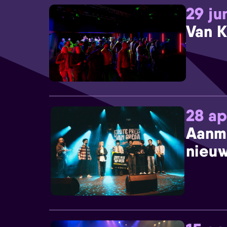
29 ju
Van K
28 ap
Aanm
nieuw