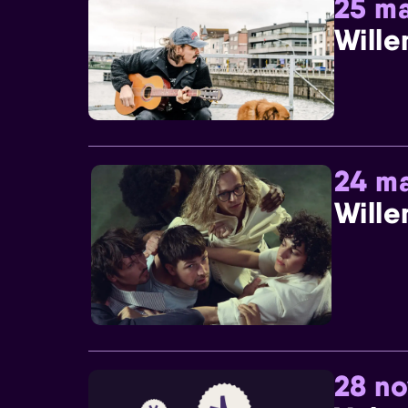
25 ma
Wille
24 ma
Wille
28 n