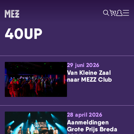
Tickets
Account
Progr
Menu
Zoek
40UP
29 juni 2026
Van Kleine Zaal
naar MEZZ Club
Skip navigatie
28 april 2026
Aanmeldingen
Grote Prijs Breda