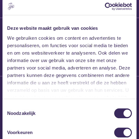
27 maart 2026
Deze website maakt gebruik van cookies
Willem’s Blog:
We gebruiken cookies om content en advertenties te
Frans Kalf
personaliseren, om functies voor social media te bieden
en om ons websiteverkeer te analyseren. Ook delen we
informatie over uw gebruik van onze site met onze
partners voor social media, adverteren en analyse. Deze
partners kunnen deze gegevens combineren met andere
informatie die u aan ze heeft verstrekt of die ze hebben
26 maart 2026
verzameld op basis van uw gebruik van hun services. U
Willem’s Blog: High
gaat akkoord met onze cookies als u onze website blijft
Hi
gebruiken.
Toestemmingsselectie
Noodzakelijk
Voorkeuren