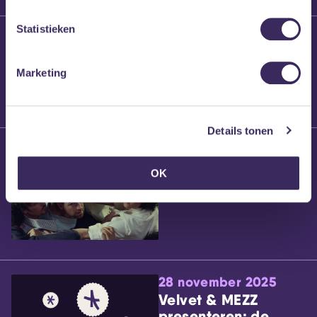
Statistieken
25 maart 2026
Willem’s Blog:
Brennt Vanneste
Marketing
Details tonen
24 maart 2026
Willem’s Blog: Ão
OK
28 november 2025
Velvet & MEZZ
presenteren: de