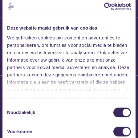
27 maart 2026
Deze website maakt gebruik van cookies
Willem’s Blog:
We gebruiken cookies om content en advertenties te
Frans Kalf
personaliseren, om functies voor social media te bieden
en om ons websiteverkeer te analyseren. Ook delen we
informatie over uw gebruik van onze site met onze
partners voor social media, adverteren en analyse. Deze
partners kunnen deze gegevens combineren met andere
informatie die u aan ze heeft verstrekt of die ze hebben
26 maart 2026
verzameld op basis van uw gebruik van hun services. U
Willem’s Blog: High
gaat akkoord met onze cookies als u onze website blijft
Hi
gebruiken.
Toestemmingsselectie
Noodzakelijk
Voorkeuren