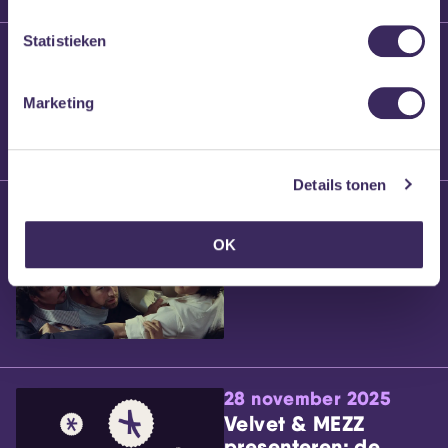
Statistieken
25 maart 2026
Willem’s Blog:
Brennt Vanneste
Marketing
Details tonen
24 maart 2026
Willem’s Blog: Ão
OK
28 november 2025
Velvet & MEZZ
presenteren: de