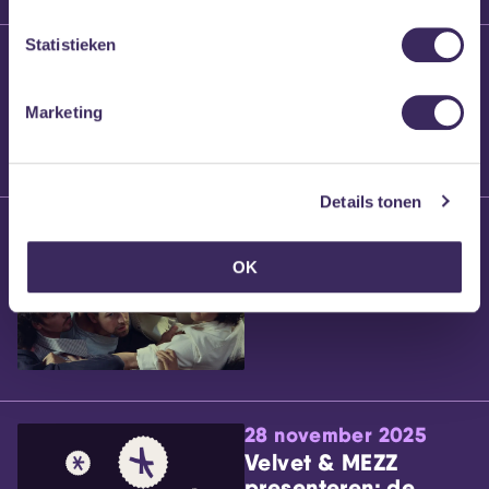
Statistieken
25 maart 2026
Willem’s Blog:
Brennt Vanneste
Marketing
Details tonen
24 maart 2026
Willem’s Blog: Ão
OK
28 november 2025
Velvet & MEZZ
presenteren: de