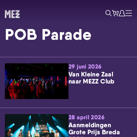
Tickets
Account
Progr
Menu
Zoek
POB Parade
29 juni 2026
Van Kleine Zaal
naar MEZZ Club
Skip navigatie
28 april 2026
Aanmeldingen
Grote Prijs Breda