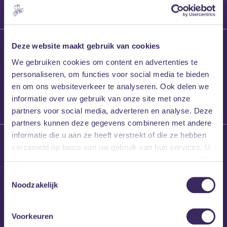
27 maart 2026
Deze website maakt gebruik van cookies
Willem’s Blog:
We gebruiken cookies om content en advertenties te
Frans Kalf
personaliseren, om functies voor social media te bieden
en om ons websiteverkeer te analyseren. Ook delen we
informatie over uw gebruik van onze site met onze
partners voor social media, adverteren en analyse. Deze
partners kunnen deze gegevens combineren met andere
informatie die u aan ze heeft verstrekt of die ze hebben
26 maart 2026
verzameld op basis van uw gebruik van hun services. U
Willem’s Blog: High
gaat akkoord met onze cookies als u onze website blijft
Hi
gebruiken.
Toestemmingsselectie
Noodzakelijk
Voorkeuren