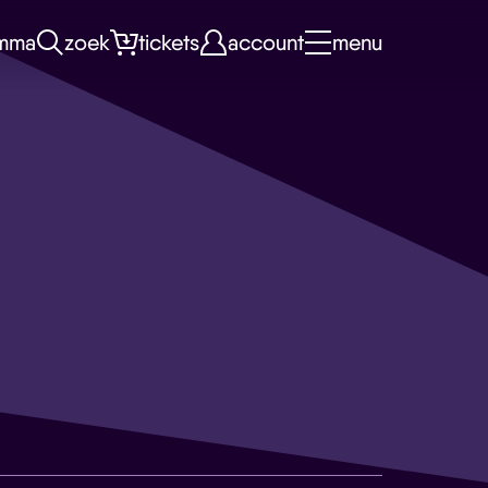
mma
zoek
tickets
account
menu