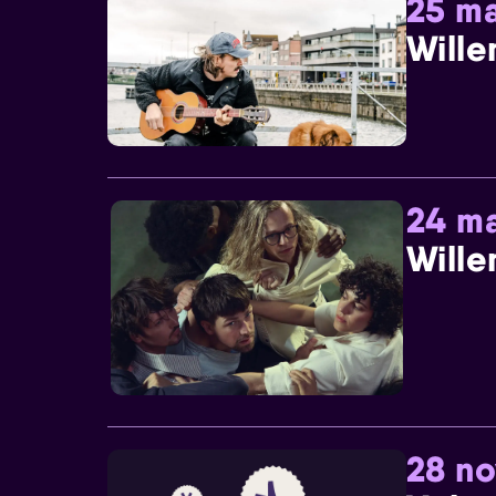
25 ma
Wille
24 ma
Wille
28 n