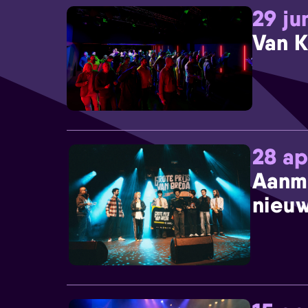
29 ju
Van K
28 ap
Aanm
nieuw