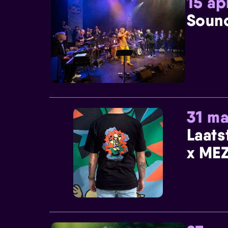
15 ap
Sound
31 ma
Laats
x MEZ