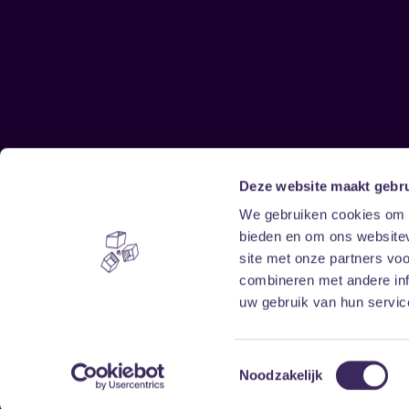
Deze website maakt gebru
Sitemap
We gebruiken cookies om c
bieden en om ons websitev
Home
Disclaimer
site met onze partners vo
Vrijwilligers
Toegankelijkheid
combineren met andere inf
Verhuur
Privacy & cookies
uw gebruik van hun service
Toestemmingsselectie
Noodzakelijk