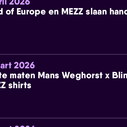
ril 2026
 of Europe en MEZZ slaan han
art 2026
te maten Mans Weghorst x Blin
Z shirts