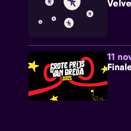
Velve
11 n
Final