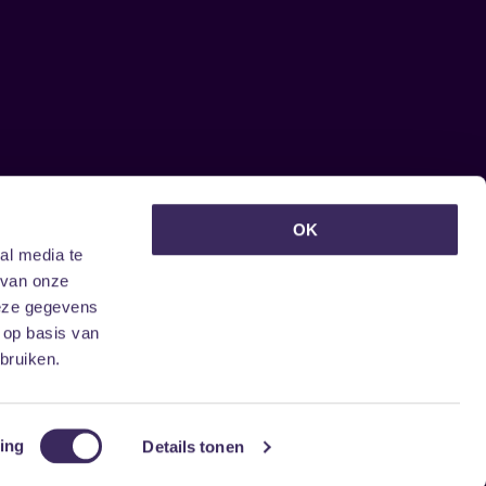
euwsbrief ontvangen?
OK
al media te
 van onze
deze gegevens
 op basis van
bruiken.
ing
Details tonen