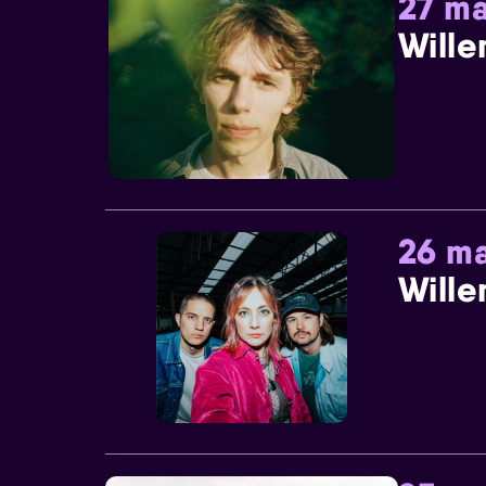
27 ma
Wille
26 ma
Wille