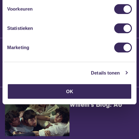
Voorkeuren
Statistieken
25 maart 2026
Marketing
Willem’s Blog:
Brennt Vanneste
Details tonen
OK
24 maart 2026
Willem’s Blog: Ão