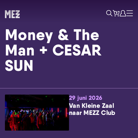
Tickets
Account
Progr
Menu
Zoek
Money & The
Man + CESAR
SUN
Skip navigatie
29 juni 2026
Van Kleine Zaal
naar MEZZ Club