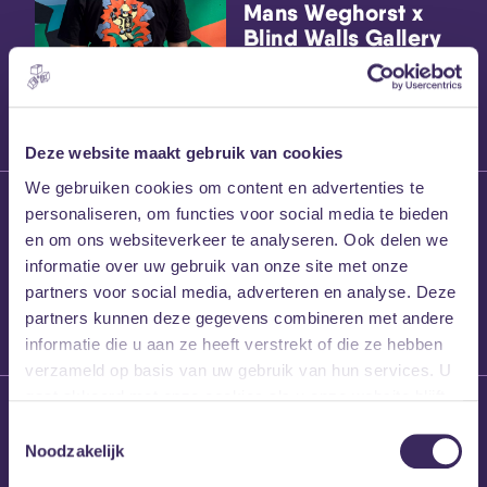
Mans Weghorst x
Blind Walls Gallery
x MEZZ shirts
Deze website maakt gebruik van cookies
We gebruiken cookies om content en advertenties te
27 maart 2026
personaliseren, om functies voor social media te bieden
Willem’s Blog:
en om ons websiteverkeer te analyseren. Ook delen we
Frans Kalf
informatie over uw gebruik van onze site met onze
partners voor social media, adverteren en analyse. Deze
partners kunnen deze gegevens combineren met andere
informatie die u aan ze heeft verstrekt of die ze hebben
verzameld op basis van uw gebruik van hun services. U
gaat akkoord met onze cookies als u onze website blijft
26 maart 2026
gebruiken.
Toestemmingsselectie
Willem’s Blog: High
Noodzakelijk
Hi