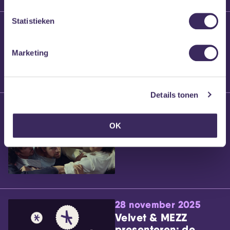
Statistieken
25 maart 2026
Willem’s Blog:
Brennt Vanneste
Marketing
Details tonen
24 maart 2026
Willem’s Blog: Ão
OK
28 november 2025
Velvet & MEZZ
presenteren: de