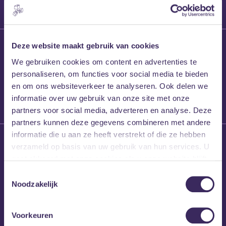
27 maart 2026
Deze website maakt gebruik van cookies
Willem’s Blog:
We gebruiken cookies om content en advertenties te
Frans Kalf
personaliseren, om functies voor social media te bieden
en om ons websiteverkeer te analyseren. Ook delen we
informatie over uw gebruik van onze site met onze
partners voor social media, adverteren en analyse. Deze
partners kunnen deze gegevens combineren met andere
informatie die u aan ze heeft verstrekt of die ze hebben
26 maart 2026
verzameld op basis van uw gebruik van hun services. U
Willem’s Blog: High
gaat akkoord met onze cookies als u onze website blijft
Hi
gebruiken.
Toestemmingsselectie
Noodzakelijk
Voorkeuren