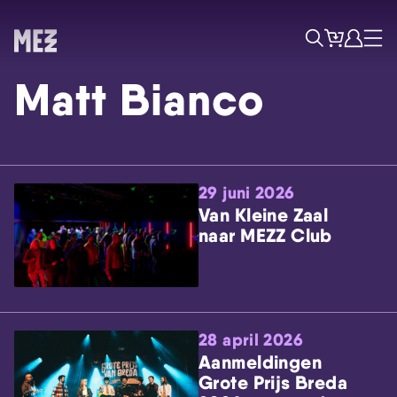
Tickets
Account
Progr
Menu
Zoek
Matt Bianco
29 juni 2026
Van Kleine Zaal
naar MEZZ Club
Skip navigatie
28 april 2026
Aanmeldingen
Grote Prijs Breda