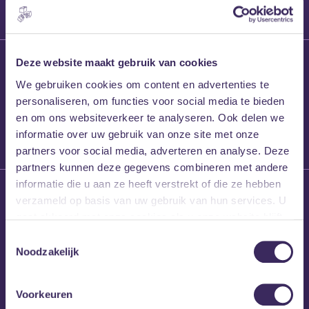
27 maart 2026
Deze website maakt gebruik van cookies
Willem’s Blog:
We gebruiken cookies om content en advertenties te
Frans Kalf
personaliseren, om functies voor social media te bieden
en om ons websiteverkeer te analyseren. Ook delen we
informatie over uw gebruik van onze site met onze
partners voor social media, adverteren en analyse. Deze
partners kunnen deze gegevens combineren met andere
informatie die u aan ze heeft verstrekt of die ze hebben
26 maart 2026
verzameld op basis van uw gebruik van hun services. U
Willem’s Blog: High
gaat akkoord met onze cookies als u onze website blijft
Hi
gebruiken.
Toestemmingsselectie
Noodzakelijk
Voorkeuren