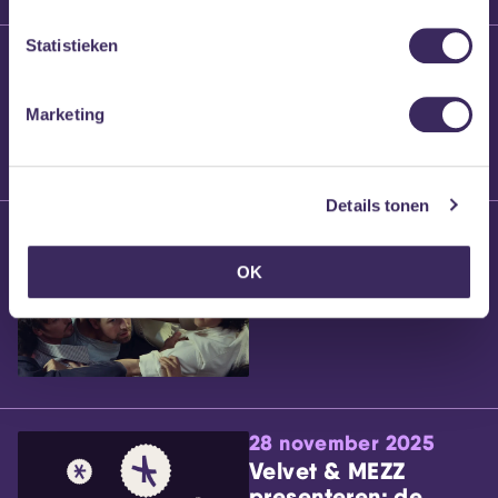
Statistieken
25 maart 2026
Willem’s Blog:
Brennt Vanneste
Marketing
Details tonen
24 maart 2026
Willem’s Blog: Ão
OK
28 november 2025
Velvet & MEZZ
presenteren: de