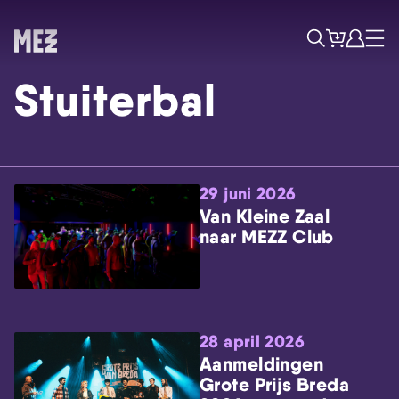
Tickets
Account
Progr
Menu
Zoek
Stuiterbal
29 juni 2026
Van Kleine Zaal
naar MEZZ Club
Skip navigatie
28 april 2026
Aanmeldingen
Grote Prijs Breda