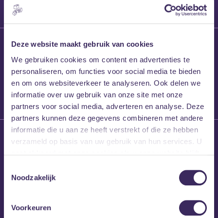
27 maart 2026
Deze website maakt gebruik van cookies
Willem’s Blog:
We gebruiken cookies om content en advertenties te
Frans Kalf
personaliseren, om functies voor social media te bieden
en om ons websiteverkeer te analyseren. Ook delen we
informatie over uw gebruik van onze site met onze
partners voor social media, adverteren en analyse. Deze
partners kunnen deze gegevens combineren met andere
informatie die u aan ze heeft verstrekt of die ze hebben
26 maart 2026
verzameld op basis van uw gebruik van hun services. U
Willem’s Blog: High
gaat akkoord met onze cookies als u onze website blijft
Hi
gebruiken.
Toestemmingsselectie
Noodzakelijk
Voorkeuren