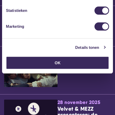
Statistieken
25 maart 2026
Willem’s Blog:
Brennt Vanneste
Marketing
Details tonen
24 maart 2026
Willem’s Blog: Ão
OK
28 november 2025
Velvet & MEZZ
presenteren: de