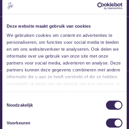
27 maart 2026
Deze website maakt gebruik van cookies
Willem’s Blog:
We gebruiken cookies om content en advertenties te
Frans Kalf
personaliseren, om functies voor social media te bieden
en om ons websiteverkeer te analyseren. Ook delen we
informatie over uw gebruik van onze site met onze
partners voor social media, adverteren en analyse. Deze
partners kunnen deze gegevens combineren met andere
informatie die u aan ze heeft verstrekt of die ze hebben
26 maart 2026
verzameld op basis van uw gebruik van hun services. U
Willem’s Blog: High
gaat akkoord met onze cookies als u onze website blijft
Hi
gebruiken.
Toestemmingsselectie
Noodzakelijk
Voorkeuren