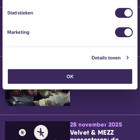
Statistieken
25 maart 2026
Willem’s Blog:
Brennt Vanneste
Marketing
Details tonen
24 maart 2026
Willem’s Blog: Ão
OK
28 november 2025
Velvet & MEZZ
presenteren: de