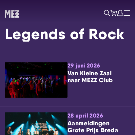
Tickets
Account
Progr
Menu
Zoek
Legends of Rock
29 juni 2026
Van Kleine Zaal
naar MEZZ Club
Skip navigatie
28 april 2026
Aanmeldingen
Grote Prijs Breda