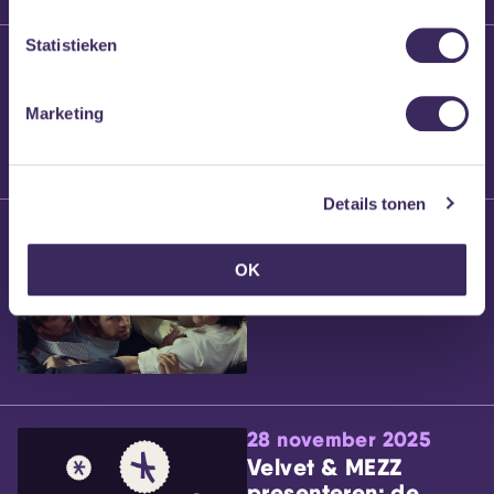
Statistieken
25 maart 2026
Willem’s Blog:
Brennt Vanneste
Marketing
Details tonen
24 maart 2026
Willem’s Blog: Ão
OK
28 november 2025
Velvet & MEZZ
presenteren: de