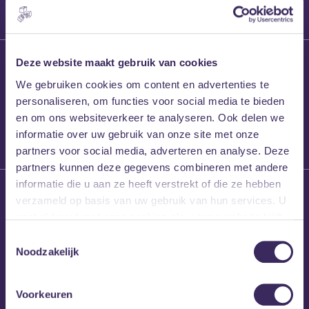
27 maart 2026
Deze website maakt gebruik van cookies
Willem’s Blog:
We gebruiken cookies om content en advertenties te
Frans Kalf
personaliseren, om functies voor social media te bieden
en om ons websiteverkeer te analyseren. Ook delen we
informatie over uw gebruik van onze site met onze
partners voor social media, adverteren en analyse. Deze
partners kunnen deze gegevens combineren met andere
informatie die u aan ze heeft verstrekt of die ze hebben
26 maart 2026
verzameld op basis van uw gebruik van hun services. U
Willem’s Blog: High
gaat akkoord met onze cookies als u onze website blijft
Hi
gebruiken.
Toestemmingsselectie
Noodzakelijk
Voorkeuren