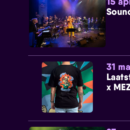
15 ap
Sound
31 ma
Laats
x MEZ