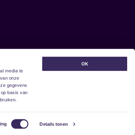
euwsbrief ontvangen?
OK
al media te
 van onze
deze gegevens
 op basis van
bruiken.
ing
Details tonen