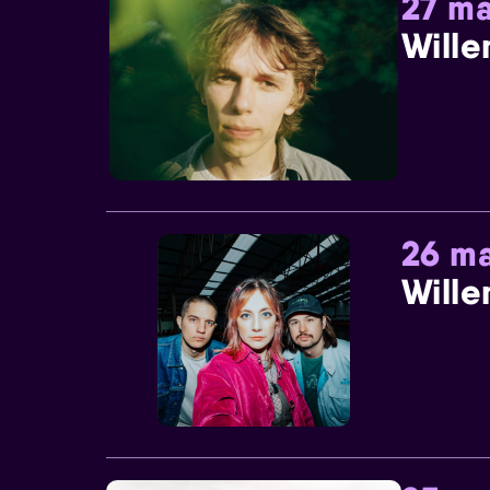
27 ma
Wille
26 ma
Wille