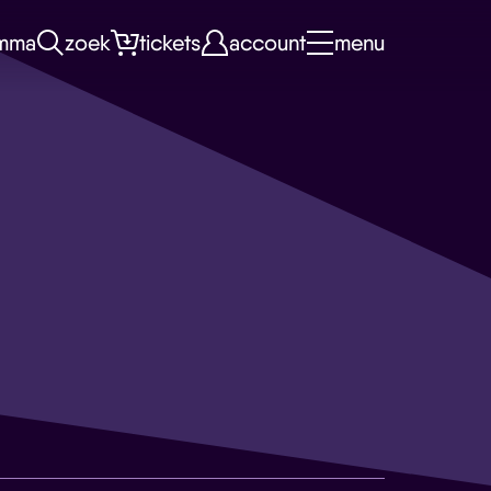
mma
zoek
tickets
account
menu