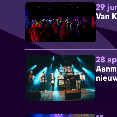
29 ju
Van K
28 ap
Aanm
nieuw