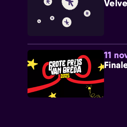
Velve
11 n
Final