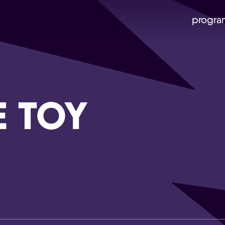
progra
E TOY
Skip navigatie