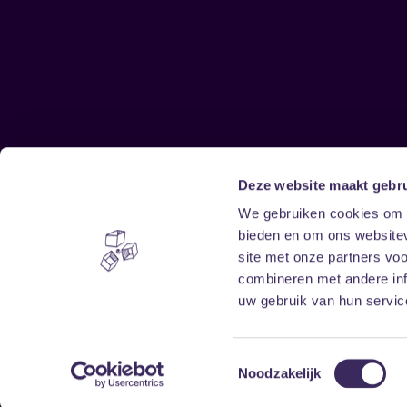
Deze website maakt gebru
Sitemap
We gebruiken cookies om c
bieden en om ons websitev
Home
Disclaimer
site met onze partners vo
Vrijwilligers
Toegankelijkheid
combineren met andere inf
Verhuur
Privacy & cookies
uw gebruik van hun service
Toestemmingsselectie
Noodzakelijk