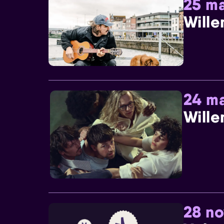
25 ma
Wille
24 ma
Wille
28 n