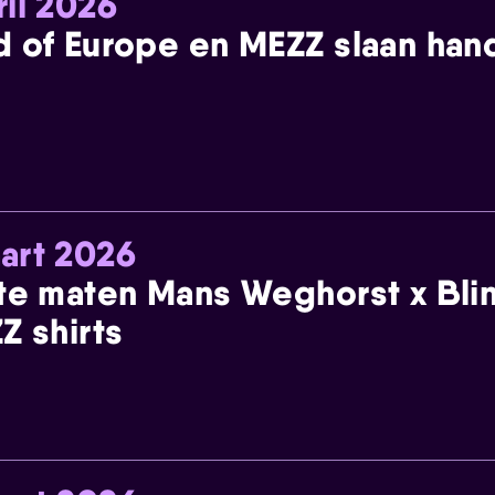
ril 2026
 of Europe en MEZZ slaan han
art 2026
te maten Mans Weghorst x Blin
Z shirts