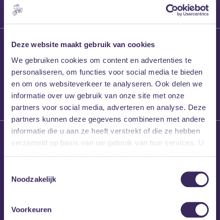
27 maart 2026
Deze website maakt gebruik van cookies
Willem’s Blog:
We gebruiken cookies om content en advertenties te
Frans Kalf
personaliseren, om functies voor social media te bieden
en om ons websiteverkeer te analyseren. Ook delen we
informatie over uw gebruik van onze site met onze
partners voor social media, adverteren en analyse. Deze
partners kunnen deze gegevens combineren met andere
informatie die u aan ze heeft verstrekt of die ze hebben
26 maart 2026
verzameld op basis van uw gebruik van hun services. U
Willem’s Blog: High
gaat akkoord met onze cookies als u onze website blijft
Hi
gebruiken.
Toestemmingsselectie
Noodzakelijk
Voorkeuren