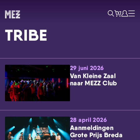
Tickets
Account
Progr
Menu
Zoek
TRIBE
29 juni 2026
Van Kleine Zaal
naar MEZZ Club
Skip navigatie
28 april 2026
Aanmeldingen
Grote Prijs Breda