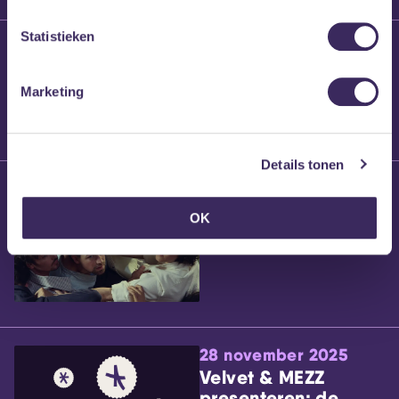
Statistieken
25 maart 2026
Willem’s Blog:
Brennt Vanneste
Marketing
Details tonen
24 maart 2026
Willem’s Blog: Ão
OK
28 november 2025
Velvet & MEZZ
presenteren: de