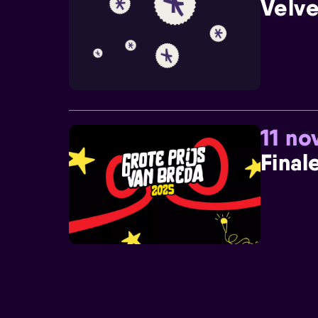
Velve
11 n
Final