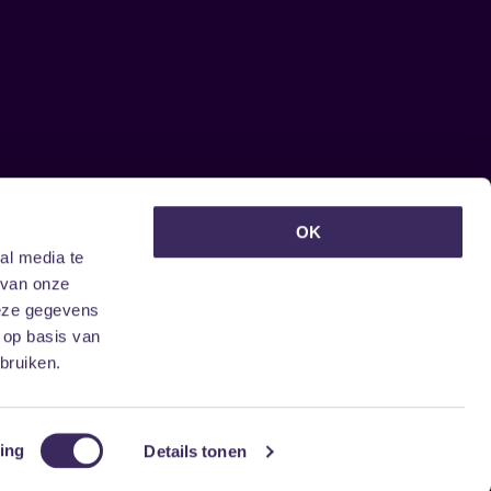
euwsbrief ontvangen?
OK
al media te
 van onze
deze gegevens
 op basis van
bruiken.
ing
Details tonen