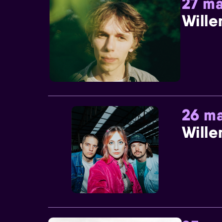
27 ma
Wille
26 ma
Wille