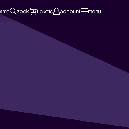
mma
zoek
tickets
account
menu