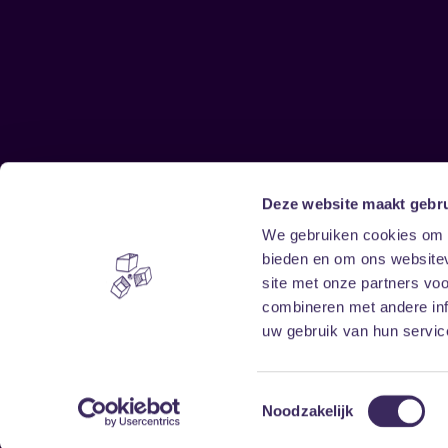
Deze website maakt gebru
Sitemap
We gebruiken cookies om c
bieden en om ons websitev
Home
Disclaimer
site met onze partners vo
Vrijwilligers
Toegankelijkheid
combineren met andere inf
Verhuur
Privacy & cookies
uw gebruik van hun service
Toestemmingsselectie
Noodzakelijk