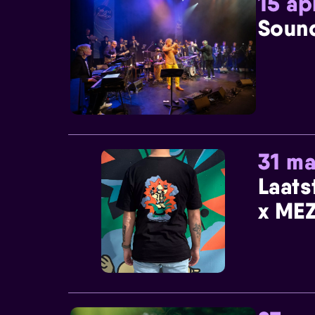
15 ap
Sound
31 ma
Laats
x MEZ