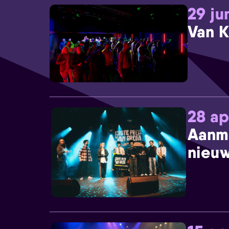
29 ju
Van K
28 ap
Aanm
nieuw