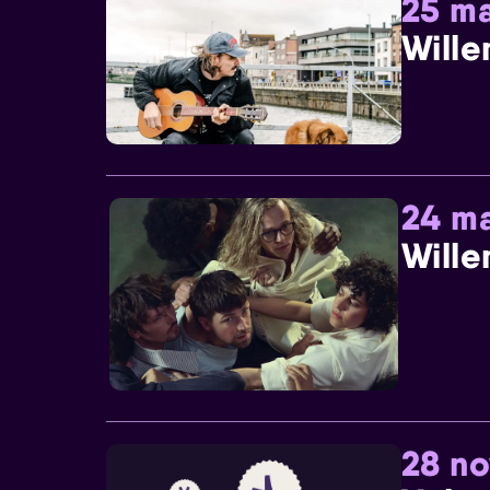
25 ma
Wille
24 ma
Wille
28 n