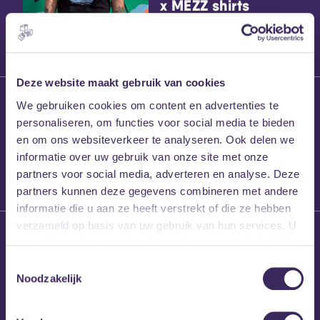
x MEZZ shirts
Deze website maakt gebruik van cookies
27 maart 2026
We gebruiken cookies om content en advertenties te
Willem’s Blog:
personaliseren, om functies voor social media te bieden
Frans Kalf
en om ons websiteverkeer te analyseren. Ook delen we
informatie over uw gebruik van onze site met onze
partners voor social media, adverteren en analyse. Deze
partners kunnen deze gegevens combineren met andere
informatie die u aan ze heeft verstrekt of die ze hebben
verzameld op basis van uw gebruik van hun services. U
26 maart 2026
gaat akkoord met onze cookies als u onze website blijft
Willem’s Blog: High
gebruiken.
Hi
Toestemmingsselectie
Noodzakelijk