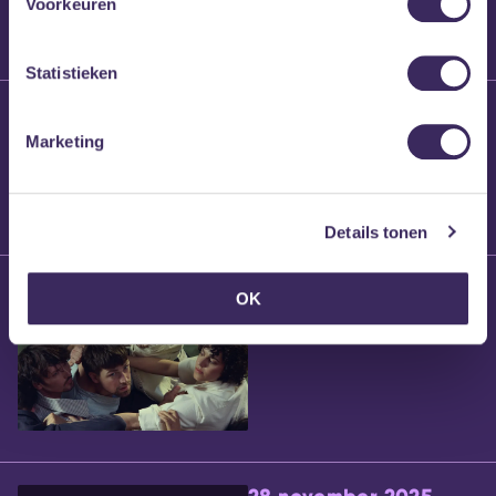
Voorkeuren
Statistieken
25 maart 2026
Willem’s Blog:
Marketing
Brennt Vanneste
Details tonen
24 maart 2026
OK
Willem’s Blog: Ão