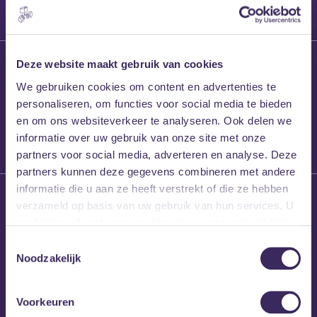
27 maart 2026
Deze website maakt gebruik van cookies
Willem’s Blog:
We gebruiken cookies om content en advertenties te
Frans Kalf
personaliseren, om functies voor social media te bieden
en om ons websiteverkeer te analyseren. Ook delen we
informatie over uw gebruik van onze site met onze
partners voor social media, adverteren en analyse. Deze
partners kunnen deze gegevens combineren met andere
informatie die u aan ze heeft verstrekt of die ze hebben
26 maart 2026
verzameld op basis van uw gebruik van hun services. U
Willem’s Blog: High
gaat akkoord met onze cookies als u onze website blijft
Hi
gebruiken.
Toestemmingsselectie
Noodzakelijk
Voorkeuren