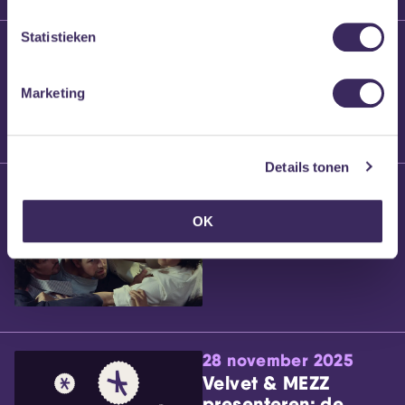
Statistieken
25 maart 2026
Willem’s Blog:
Brennt Vanneste
Marketing
Details tonen
24 maart 2026
Willem’s Blog: Ão
OK
28 november 2025
Velvet & MEZZ
presenteren: de