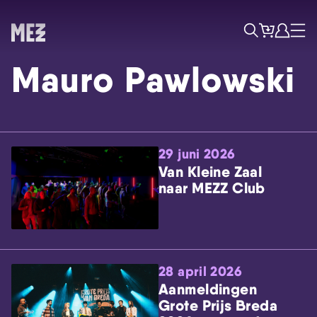
Tickets
Account
Progr
Menu
Zoek
Mauro Pawlowski
29 juni 2026
Van Kleine Zaal
naar MEZZ Club
Skip navigatie
28 april 2026
Aanmeldingen
Grote Prijs Breda