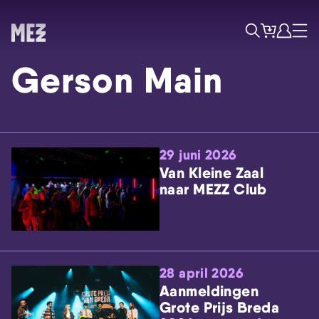
Tickets
Account
Progr
Menu
Zoek
Gerson Main
29 juni 2026
Van Kleine Zaal
naar MEZZ Club
Skip navigatie
28 april 2026
Aanmeldingen
Grote Prijs Breda