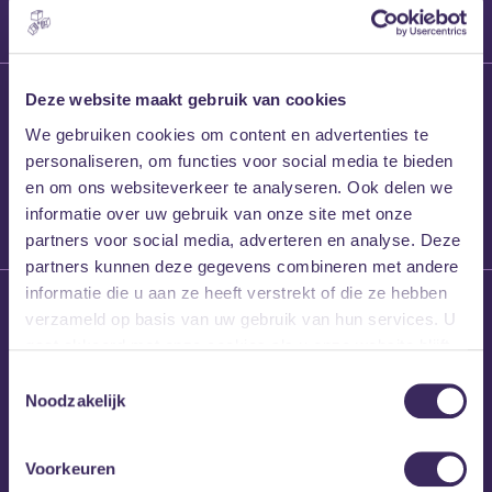
27 maart 2026
Deze website maakt gebruik van cookies
Willem’s Blog:
We gebruiken cookies om content en advertenties te
Frans Kalf
personaliseren, om functies voor social media te bieden
en om ons websiteverkeer te analyseren. Ook delen we
informatie over uw gebruik van onze site met onze
partners voor social media, adverteren en analyse. Deze
partners kunnen deze gegevens combineren met andere
informatie die u aan ze heeft verstrekt of die ze hebben
26 maart 2026
verzameld op basis van uw gebruik van hun services. U
Willem’s Blog: High
gaat akkoord met onze cookies als u onze website blijft
Hi
gebruiken.
Toestemmingsselectie
Noodzakelijk
Voorkeuren