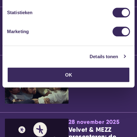
Statistieken
25 maart 2026
Willem’s Blog:
Brennt Vanneste
Marketing
Details tonen
24 maart 2026
Willem’s Blog: Ão
OK
28 november 2025
Velvet & MEZZ
presenteren: de