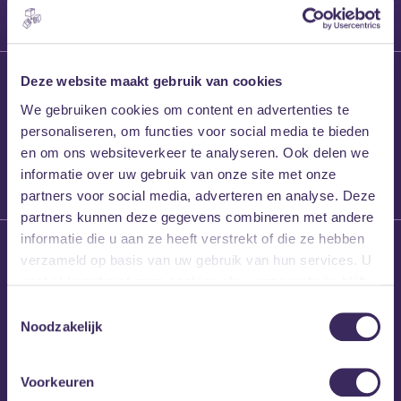
27 maart 2026
Deze website maakt gebruik van cookies
Willem’s Blog:
We gebruiken cookies om content en advertenties te
Frans Kalf
personaliseren, om functies voor social media te bieden
en om ons websiteverkeer te analyseren. Ook delen we
informatie over uw gebruik van onze site met onze
partners voor social media, adverteren en analyse. Deze
partners kunnen deze gegevens combineren met andere
informatie die u aan ze heeft verstrekt of die ze hebben
26 maart 2026
verzameld op basis van uw gebruik van hun services. U
Willem’s Blog: High
gaat akkoord met onze cookies als u onze website blijft
Hi
gebruiken.
Toestemmingsselectie
Noodzakelijk
Voorkeuren