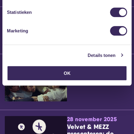
Statistieken
25 maart 2026
Willem’s Blog:
Brennt Vanneste
Marketing
Details tonen
24 maart 2026
Willem’s Blog: Ão
OK
28 november 2025
Velvet & MEZZ
presenteren: de