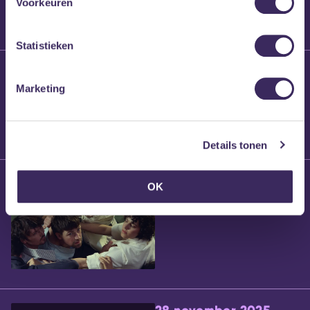
Voorkeuren
Statistieken
25 maart 2026
Willem’s Blog:
Marketing
Brennt Vanneste
Details tonen
24 maart 2026
OK
Willem’s Blog: Ão