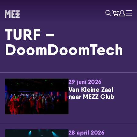
Tickets
Account
Progr
Menu
Zoek
TURF –
DoomDoomTech
29 juni 2026
Skip navigatie
Van Kleine Zaal
naar MEZZ Club
28 april 2026