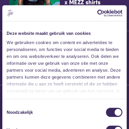
x MEZZ shirts
Deze website maakt gebruik van cookies
27 maart 2026
We gebruiken cookies om content en advertenties te
Willem’s Blog:
personaliseren, om functies voor social media te bieden
Frans Kalf
en om ons websiteverkeer te analyseren. Ook delen we
informatie over uw gebruik van onze site met onze
partners voor social media, adverteren en analyse. Deze
partners kunnen deze gegevens combineren met andere
informatie die u aan ze heeft verstrekt of die ze hebben
verzameld op basis van uw gebruik van hun services. U
26 maart 2026
gaat akkoord met onze cookies als u onze website blijft
Willem’s Blog: High
gebruiken.
Hi
Toestemmingsselectie
Noodzakelijk