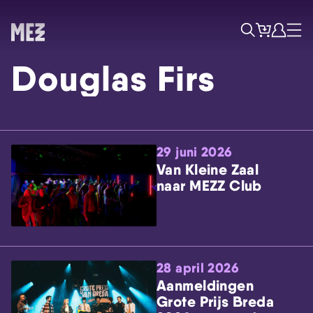
Tickets
Account
Progr
Menu
Zoek
Douglas Firs
29 juni 2026
Van Kleine Zaal
naar MEZZ Club
Skip navigatie
28 april 2026
Aanmeldingen
Grote Prijs Breda