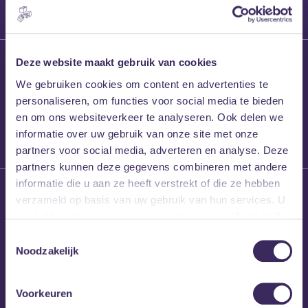
27 maart 2026
Deze website maakt gebruik van cookies
Willem’s Blog:
We gebruiken cookies om content en advertenties te
Frans Kalf
personaliseren, om functies voor social media te bieden
en om ons websiteverkeer te analyseren. Ook delen we
informatie over uw gebruik van onze site met onze
partners voor social media, adverteren en analyse. Deze
partners kunnen deze gegevens combineren met andere
informatie die u aan ze heeft verstrekt of die ze hebben
26 maart 2026
verzameld op basis van uw gebruik van hun services. U
Willem’s Blog: High
gaat akkoord met onze cookies als u onze website blijft
Hi
gebruiken.
Toestemmingsselectie
Noodzakelijk
Voorkeuren