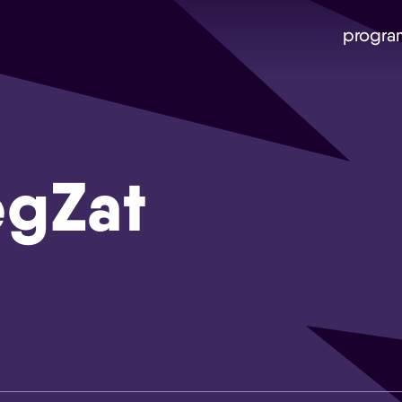
progra
egZat
Skip navigatie