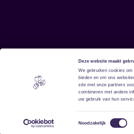
Deze website maakt gebru
Sitemap
We gebruiken cookies om c
bieden en om ons websitev
Home
Disclaimer
site met onze partners vo
Vrijwilligers
Toegankelijkheid
combineren met andere inf
Verhuur
Privacy & cookies
uw gebruik van hun service
Toestemmingsselectie
Noodzakelijk