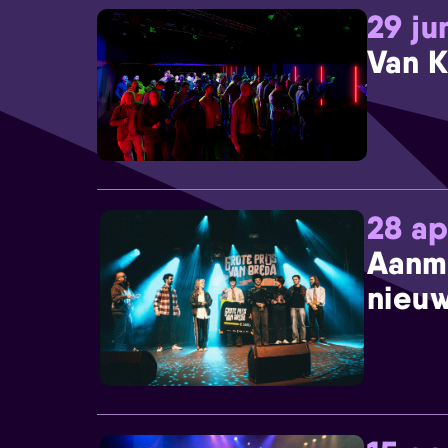
29 ju
Van K
28 ap
Aanm
nieuw