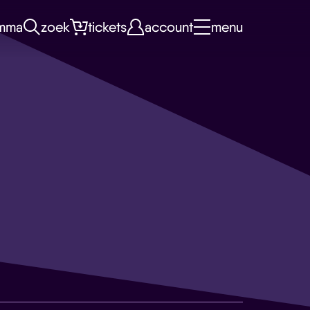
mma
zoek
tickets
account
menu