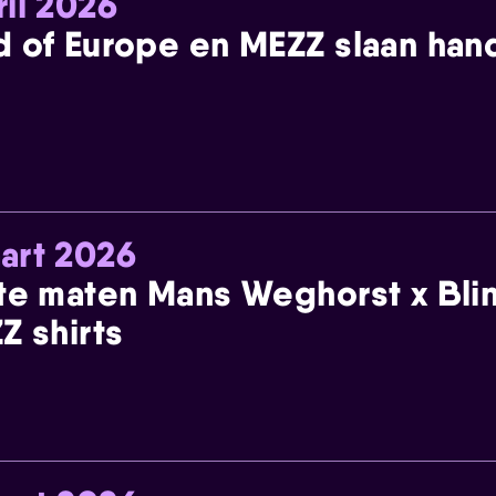
ril 2026
 of Europe en MEZZ slaan han
art 2026
te maten Mans Weghorst x Blin
Z shirts