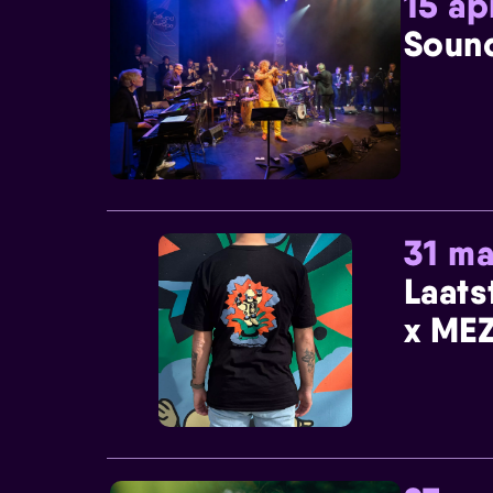
15 ap
Sound
31 ma
Laats
x MEZ