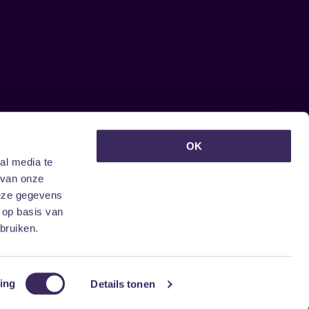
euwsbrief ontvangen?
OK
al media te
 van onze
deze gegevens
 op basis van
bruiken.
ing
Details tonen