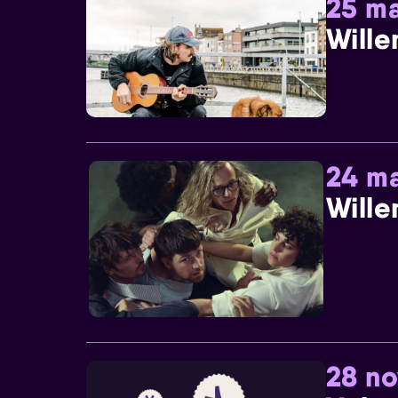
25 ma
Wille
24 ma
Wille
28 n