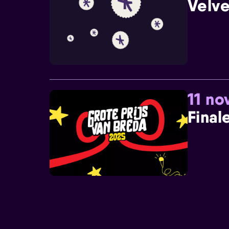
Velve
11 n
Final