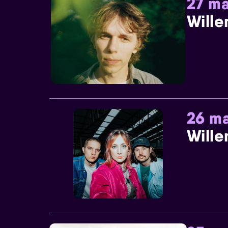
27 ma
Wille
26 ma
Wille