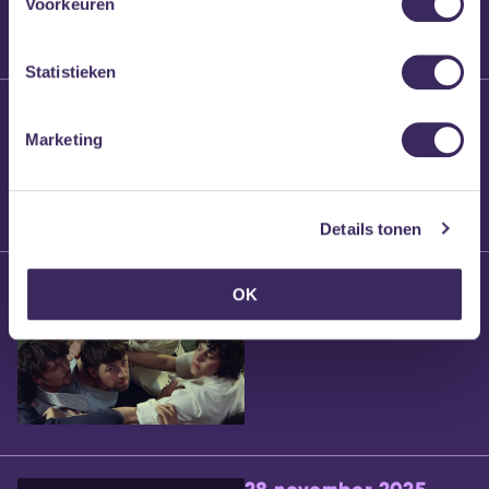
Voorkeuren
Statistieken
25 maart 2026
Willem’s Blog:
Marketing
Brennt Vanneste
Details tonen
24 maart 2026
OK
Willem’s Blog: Ão