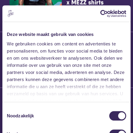
x MEZZ shirts
Deze website maakt gebruik van cookies
27 maart 2026
We gebruiken cookies om content en advertenties te
Willem’s Blog:
personaliseren, om functies voor social media te bieden
Frans Kalf
en om ons websiteverkeer te analyseren. Ook delen we
informatie over uw gebruik van onze site met onze
partners voor social media, adverteren en analyse. Deze
partners kunnen deze gegevens combineren met andere
informatie die u aan ze heeft verstrekt of die ze hebben
verzameld op basis van uw gebruik van hun services. U
26 maart 2026
gaat akkoord met onze cookies als u onze website blijft
Willem’s Blog: High
gebruiken.
Hi
Toestemmingsselectie
Noodzakelijk