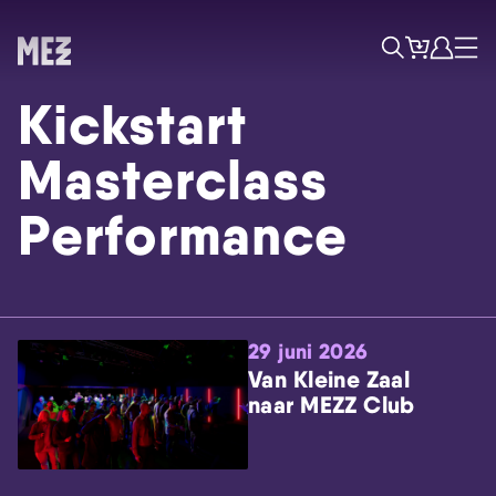
Tickets
Account
Progr
Menu
Zoek
Kickstart
Masterclass
Performance
Skip navigatie
29 juni 2026
Van Kleine Zaal
naar MEZZ Club