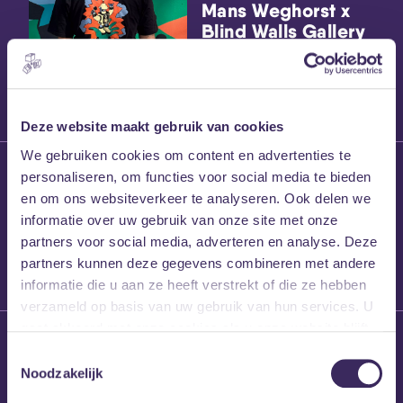
Mans Weghorst x
Blind Walls Gallery
x MEZZ shirts
Deze website maakt gebruik van cookies
We gebruiken cookies om content en advertenties te
27 maart 2026
personaliseren, om functies voor social media te bieden
Willem’s Blog:
en om ons websiteverkeer te analyseren. Ook delen we
Frans Kalf
informatie over uw gebruik van onze site met onze
partners voor social media, adverteren en analyse. Deze
partners kunnen deze gegevens combineren met andere
informatie die u aan ze heeft verstrekt of die ze hebben
verzameld op basis van uw gebruik van hun services. U
gaat akkoord met onze cookies als u onze website blijft
26 maart 2026
gebruiken.
Toestemmingsselectie
Willem’s Blog: High
Noodzakelijk
Hi