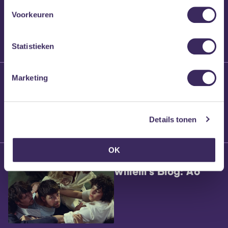
Voorkeuren
Statistieken
25 maart 2026
Marketing
Willem’s Blog:
Brennt Vanneste
Details tonen
OK
24 maart 2026
Willem’s Blog: Ão