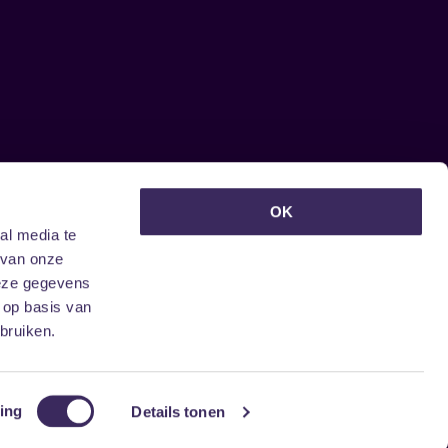
euwsbrief ontvangen?
OK
al media te
 van onze
deze gegevens
 op basis van
bruiken.
ing
Details tonen