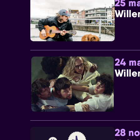
25 ma
Wille
24 ma
Wille
28 n