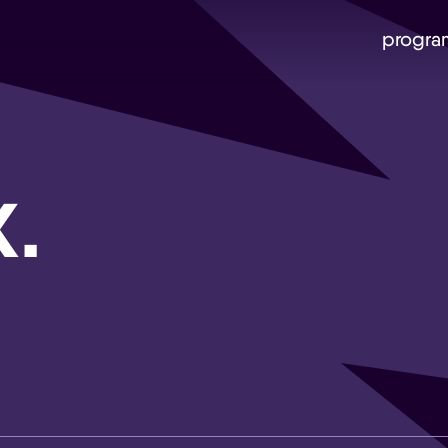
progra
K.
Skip navigatie