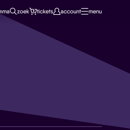
mma
zoek
tickets
account
menu