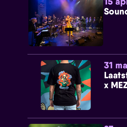
15 ap
Sound
31 ma
Laats
x MEZ