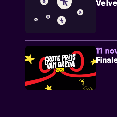
Velve
11 n
Final