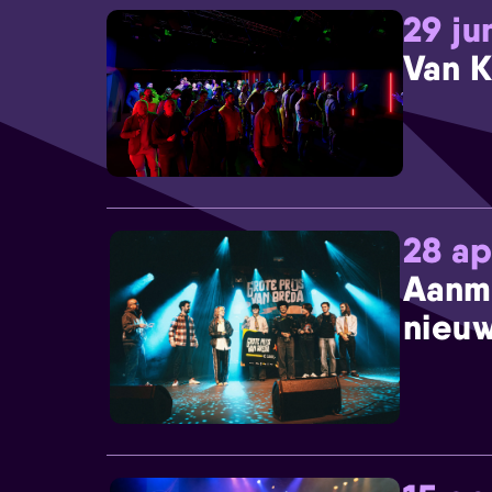
29 ju
Van K
28 ap
Aanm
nieuw