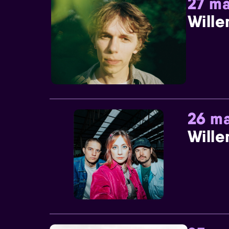
27 ma
Wille
26 ma
Wille