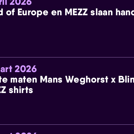
ril 2026
 of Europe en MEZZ slaan han
art 2026
te maten Mans Weghorst x Blin
Z shirts