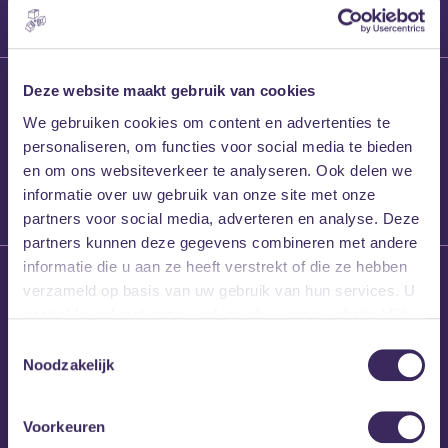
27 maart 2026
Deze website maakt gebruik van cookies
Willem’s Blog:
We gebruiken cookies om content en advertenties te
Frans Kalf
personaliseren, om functies voor social media te bieden
en om ons websiteverkeer te analyseren. Ook delen we
informatie over uw gebruik van onze site met onze
partners voor social media, adverteren en analyse. Deze
partners kunnen deze gegevens combineren met andere
informatie die u aan ze heeft verstrekt of die ze hebben
26 maart 2026
verzameld op basis van uw gebruik van hun services. U
Willem’s Blog: High
gaat akkoord met onze cookies als u onze website blijft
Hi
gebruiken.
Toestemmingsselectie
Noodzakelijk
Voorkeuren