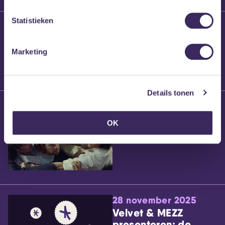
Statistieken
25 maart 2026
Willem’s Blog:
Brennt Vanneste
Marketing
Details tonen
24 maart 2026
Willem’s Blog: Ão
OK
28 november 2025
Velvet & MEZZ
presenteren: de