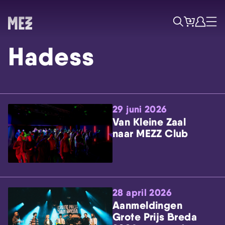
Tickets
Account
Progr
Menu
Zoek
Hadess
29 juni 2026
Van Kleine Zaal
naar MEZZ Club
Skip navigatie
28 april 2026
Aanmeldingen
Grote Prijs Breda