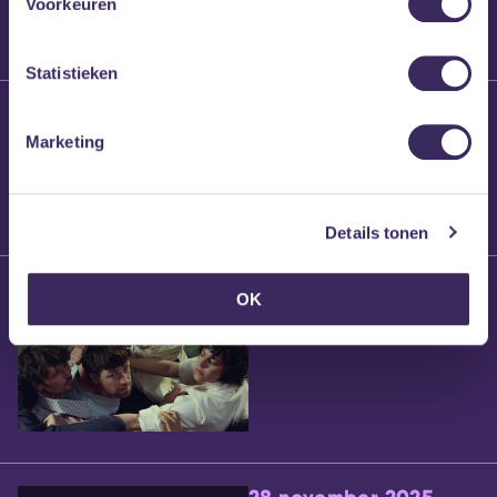
Voorkeuren
Statistieken
25 maart 2026
Willem’s Blog:
Marketing
Brennt Vanneste
Details tonen
24 maart 2026
OK
Willem’s Blog: Ão