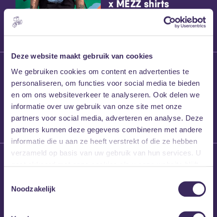
x MEZZ shirts
Deze website maakt gebruik van cookies
27 maart 2026
We gebruiken cookies om content en advertenties te
Willem’s Blog:
personaliseren, om functies voor social media te bieden
Frans Kalf
en om ons websiteverkeer te analyseren. Ook delen we
informatie over uw gebruik van onze site met onze
partners voor social media, adverteren en analyse. Deze
partners kunnen deze gegevens combineren met andere
informatie die u aan ze heeft verstrekt of die ze hebben
verzameld op basis van uw gebruik van hun services. U
26 maart 2026
gaat akkoord met onze cookies als u onze website blijft
Willem’s Blog: High
gebruiken.
Hi
Toestemmingsselectie
Noodzakelijk