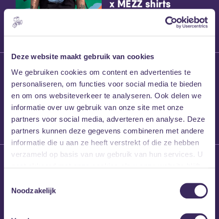
x MEZZ shirts
Deze website maakt gebruik van cookies
27 maart 2026
We gebruiken cookies om content en advertenties te
Willem’s Blog:
personaliseren, om functies voor social media te bieden
Frans Kalf
en om ons websiteverkeer te analyseren. Ook delen we
informatie over uw gebruik van onze site met onze
partners voor social media, adverteren en analyse. Deze
partners kunnen deze gegevens combineren met andere
informatie die u aan ze heeft verstrekt of die ze hebben
verzameld op basis van uw gebruik van hun services. U
26 maart 2026
gaat akkoord met onze cookies als u onze website blijft
Willem’s Blog: High
gebruiken.
Hi
Toestemmingsselectie
Noodzakelijk