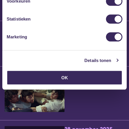
Voorkeuren
Statistieken
25 maart 2026
Willem’s Blog:
Marketing
Brennt Vanneste
Details tonen
24 maart 2026
OK
Willem’s Blog: Ão