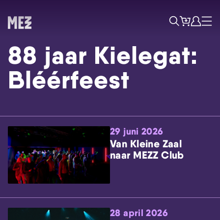
Tickets
Account
Progr
Menu
Zoek
88 jaar Kielegat:
Bléérfeest
29 juni 2026
Skip navigatie
Van Kleine Zaal
naar MEZZ Club
28 april 2026