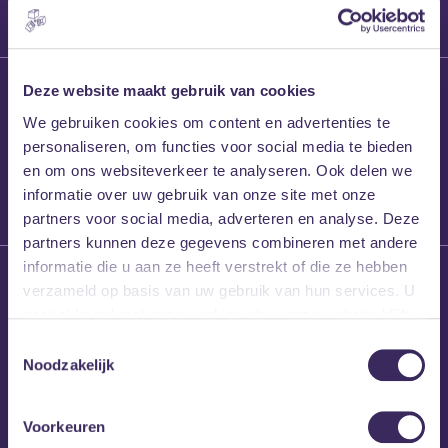
27 maart 2026
Deze website maakt gebruik van cookies
Willem’s Blog:
We gebruiken cookies om content en advertenties te
Frans Kalf
personaliseren, om functies voor social media te bieden
en om ons websiteverkeer te analyseren. Ook delen we
informatie over uw gebruik van onze site met onze
partners voor social media, adverteren en analyse. Deze
partners kunnen deze gegevens combineren met andere
informatie die u aan ze heeft verstrekt of die ze hebben
26 maart 2026
verzameld op basis van uw gebruik van hun services. U
Willem’s Blog: High
gaat akkoord met onze cookies als u onze website blijft
Hi
gebruiken.
Toestemmingsselectie
Noodzakelijk
Voorkeuren