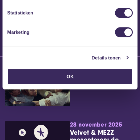
Statistieken
25 maart 2026
Willem’s Blog:
Brennt Vanneste
Marketing
Details tonen
24 maart 2026
Willem’s Blog: Ão
OK
28 november 2025
Velvet & MEZZ
presenteren: de