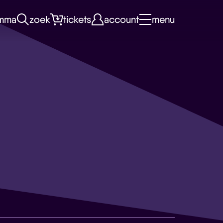
mma
zoek
tickets
account
menu