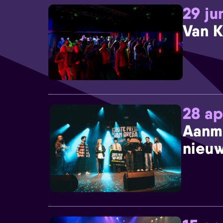
29 ju
Van K
28 ap
Aanm
nieuw