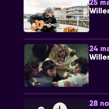
25 ma
Wille
24 ma
Wille
28 n