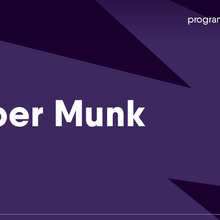
progra
per Munk
Skip navigatie