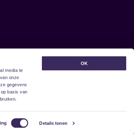
euwsbrief ontvangen?
OK
al media te
 van onze
deze gegevens
 op basis van
bruiken.
ing
Details tonen