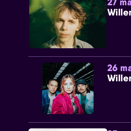
27 ma
Wille
26 ma
Wille