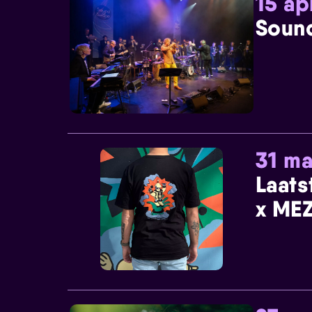
15 ap
Sound
31 ma
Laats
x MEZ