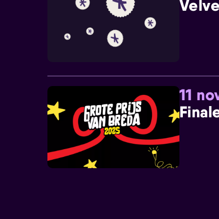
Velve
11 n
Final