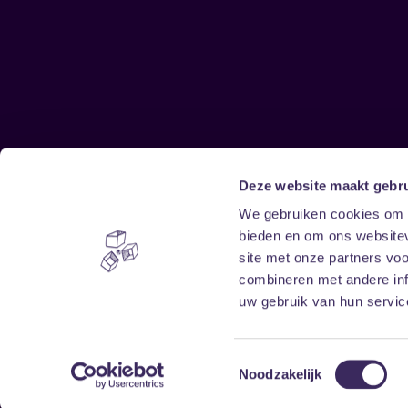
Deze website maakt gebru
Sitemap
We gebruiken cookies om c
bieden en om ons websitev
Home
Disclaimer
site met onze partners vo
Vrijwilligers
Toegankelijkheid
combineren met andere inf
Verhuur
Privacy & cookies
uw gebruik van hun service
Toestemmingsselectie
Noodzakelijk