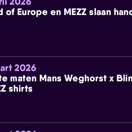
ril 2026
 of Europe en MEZZ slaan han
art 2026
te maten Mans Weghorst x Blin
Z shirts