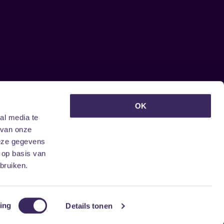
euwsbrief ontvangen?
OK
al media te
 van onze
deze gegevens
 op basis van
bruiken.
ing
Details tonen