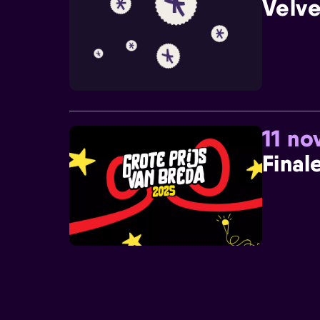
Velve
11 n
Final