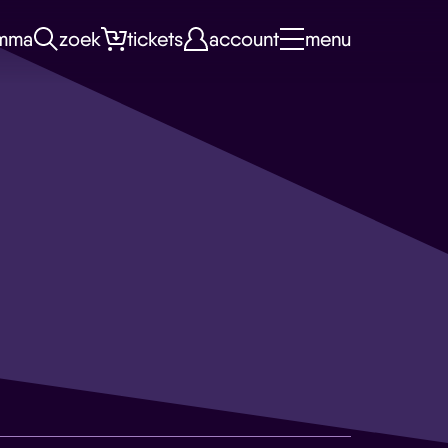
mma
zoek
tickets
account
menu