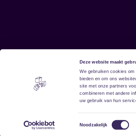
Deze website maakt gebru
Sitemap
We gebruiken cookies om c
bieden en om ons websitev
Home
Disclaimer
site met onze partners vo
Vrijwilligers
Toegankelijkheid
combineren met andere inf
Verhuur
Privacy & cookies
uw gebruik van hun service
Toestemmingsselectie
Noodzakelijk