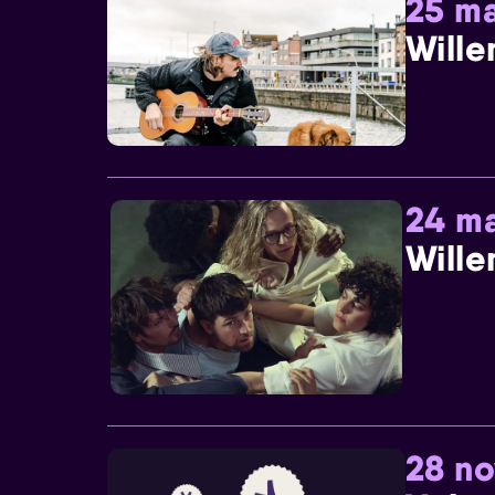
25 ma
Wille
24 ma
Wille
28 n