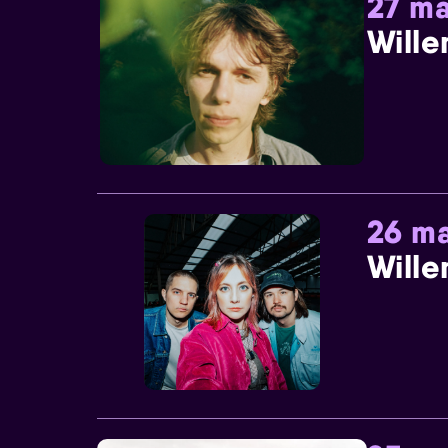
27 ma
Wille
26 ma
Wille