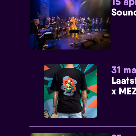
15 ap
Sound
31 ma
Laats
x MEZ