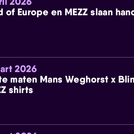
ril 2026
 of Europe en MEZZ slaan han
art 2026
te maten Mans Weghorst x Blin
Z shirts