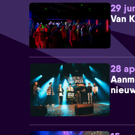
29 ju
Van K
28 ap
Aanm
nieuw