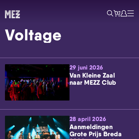
Tickets
Account
Progr
Menu
Zoek
Voltage
29 juni 2026
Van Kleine Zaal
naar MEZZ Club
Skip navigatie
28 april 2026
Aanmeldingen
Grote Prijs Breda