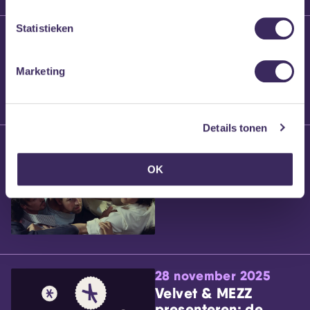
Statistieken
25 maart 2026
Willem’s Blog:
Brennt Vanneste
Marketing
Details tonen
24 maart 2026
Willem’s Blog: Ão
OK
28 november 2025
Velvet & MEZZ
presenteren: de