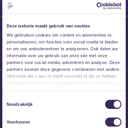
27 maart 2026
Deze website maakt gebruik van cookies
Willem’s Blog:
We gebruiken cookies om content en advertenties te
Frans Kalf
personaliseren, om functies voor social media te bieden
en om ons websiteverkeer te analyseren. Ook delen we
informatie over uw gebruik van onze site met onze
partners voor social media, adverteren en analyse. Deze
partners kunnen deze gegevens combineren met andere
informatie die u aan ze heeft verstrekt of die ze hebben
26 maart 2026
verzameld op basis van uw gebruik van hun services. U
Willem’s Blog: High
gaat akkoord met onze cookies als u onze website blijft
Hi
gebruiken.
Toestemmingsselectie
Noodzakelijk
Voorkeuren