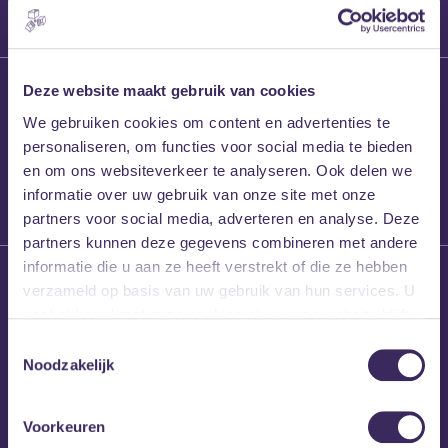
27 maart 2026
Deze website maakt gebruik van cookies
Willem’s Blog:
We gebruiken cookies om content en advertenties te
Frans Kalf
personaliseren, om functies voor social media te bieden
en om ons websiteverkeer te analyseren. Ook delen we
informatie over uw gebruik van onze site met onze
partners voor social media, adverteren en analyse. Deze
partners kunnen deze gegevens combineren met andere
informatie die u aan ze heeft verstrekt of die ze hebben
26 maart 2026
verzameld op basis van uw gebruik van hun services. U
Willem’s Blog: High
gaat akkoord met onze cookies als u onze website blijft
Hi
gebruiken.
Toestemmingsselectie
Noodzakelijk
Voorkeuren