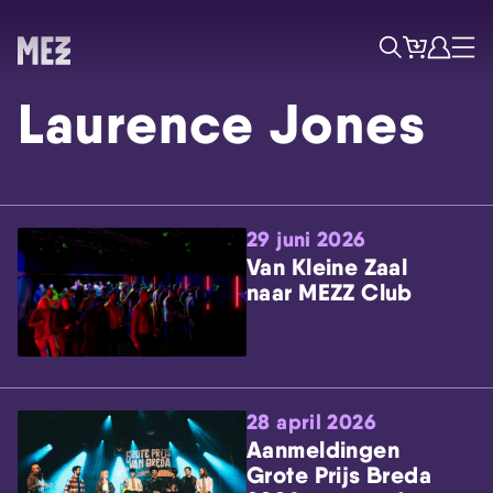
Tickets
Account
Progr
Menu
Zoek
Laurence Jones
29 juni 2026
Van Kleine Zaal
naar MEZZ Club
Skip navigatie
28 april 2026
Aanmeldingen
Grote Prijs Breda