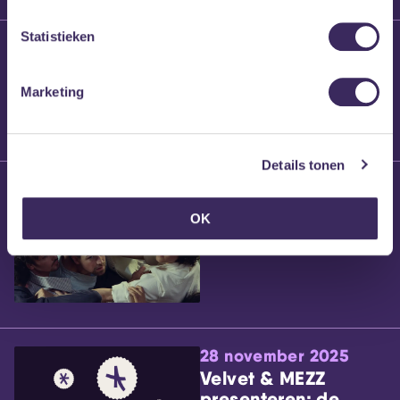
Statistieken
25 maart 2026
Willem’s Blog:
Brennt Vanneste
Marketing
Details tonen
24 maart 2026
Willem’s Blog: Ão
OK
28 november 2025
Velvet & MEZZ
presenteren: de