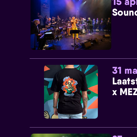
15 ap
Sound
31 ma
Laats
x MEZ