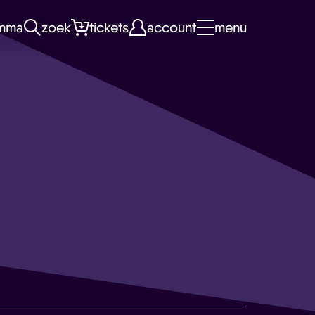
mma
zoek
tickets
account
menu