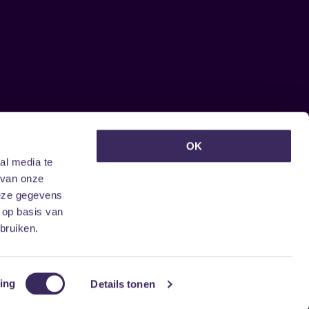
euwsbrief ontvangen?
OK
al media te
 van onze
deze gegevens
 op basis van
bruiken.
ing
Details tonen