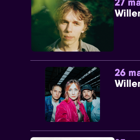
27 ma
Wille
26 ma
Wille