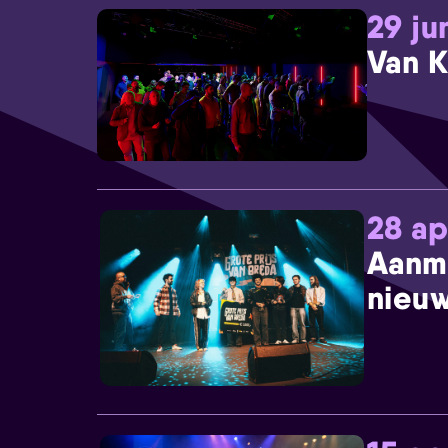
29 ju
Van K
28 ap
Aanm
nieuw