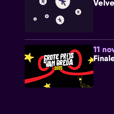
Velve
11 n
Final