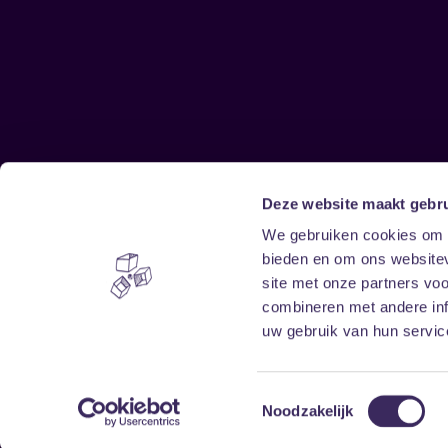
Deze website maakt gebru
Sitemap
We gebruiken cookies om c
bieden en om ons websitev
Home
Disclaimer
site met onze partners vo
Vrijwilligers
Toegankelijkheid
combineren met andere inf
Verhuur
Privacy & cookies
uw gebruik van hun service
Toestemmingsselectie
Noodzakelijk