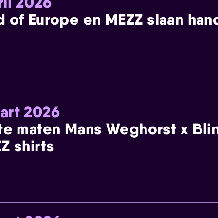
ril 2026
 of Europe en MEZZ slaan han
art 2026
te maten Mans Weghorst x Blin
Z shirts