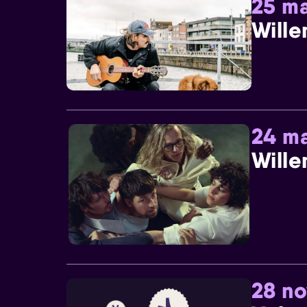
25 ma
Wille
24 ma
Wille
28 n