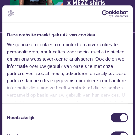
x MEZZ shirts
Deze website maakt gebruik van cookies
27 maart 2026
We gebruiken cookies om content en advertenties te
Willem’s Blog:
personaliseren, om functies voor social media te bieden
Frans Kalf
en om ons websiteverkeer te analyseren. Ook delen we
informatie over uw gebruik van onze site met onze
partners voor social media, adverteren en analyse. Deze
partners kunnen deze gegevens combineren met andere
informatie die u aan ze heeft verstrekt of die ze hebben
verzameld op basis van uw gebruik van hun services. U
26 maart 2026
gaat akkoord met onze cookies als u onze website blijft
Willem’s Blog: High
gebruiken.
Hi
Toestemmingsselectie
Noodzakelijk