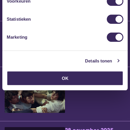
Voorkeuren
Statistieken
25 maart 2026
Willem’s Blog:
Marketing
Brennt Vanneste
Details tonen
24 maart 2026
OK
Willem’s Blog: Ão