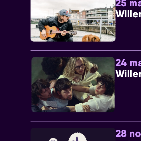
25 ma
Wille
24 ma
Wille
28 n