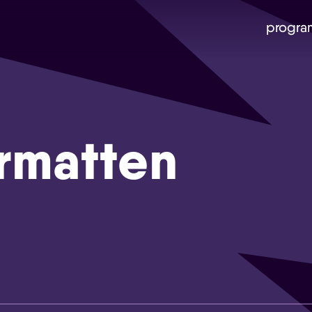
progra
rmatten
Skip navigatie