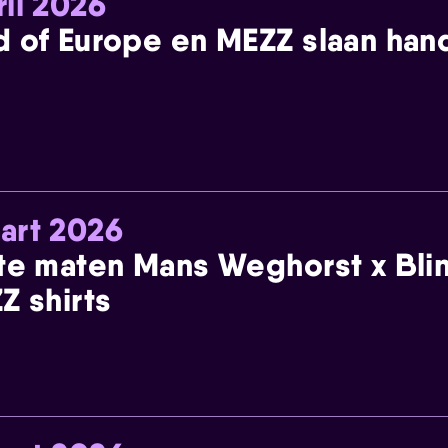
ril 2026
 of Europe en MEZZ slaan han
art 2026
te maten Mans Weghorst x Blin
Z shirts