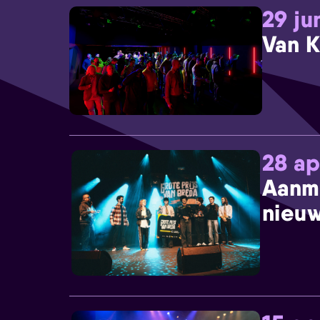
29 ju
Van K
28 ap
Aanm
nieuw