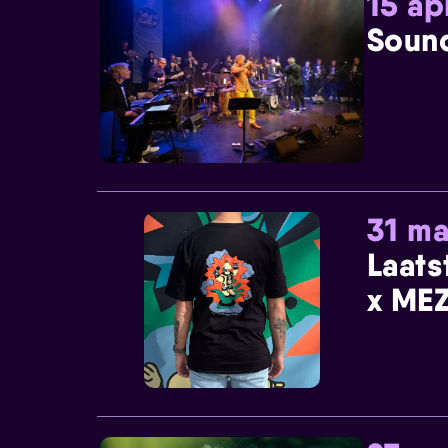
15 ap
Sound
31 ma
Laats
x MEZ