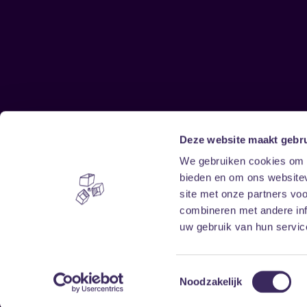
Deze website maakt gebru
Sitemap
We gebruiken cookies om c
bieden en om ons websitev
Home
Disclaimer
site met onze partners vo
Vrijwilligers
Toegankelijkheid
combineren met andere inf
Verhuur
Privacy & cookies
uw gebruik van hun service
Toestemmingsselectie
Noodzakelijk