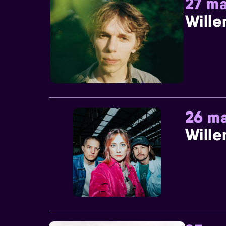
27 ma
Wille
26 ma
Wille