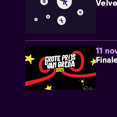
Velve
11 n
Final