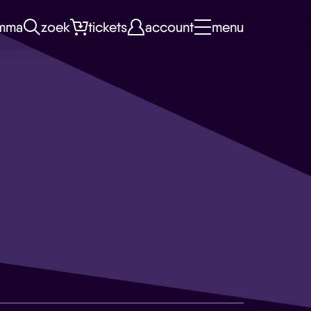
mma
zoek
tickets
account
menu