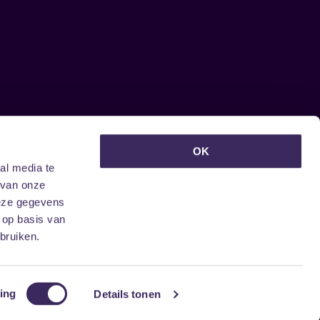
euwsbrief ontvangen?
OK
al media te
 van onze
deze gegevens
 op basis van
bruiken.
ing
Details tonen