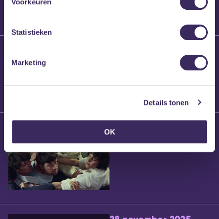
Voorkeuren
Statistieken
25 maart 2026
Willem’s Blog:
Marketing
Brennt Vanneste
Details tonen
24 maart 2026
OK
Willem’s Blog: Ão