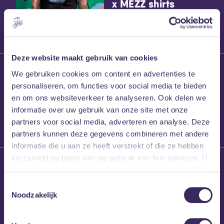
x MEZZ shirts
Deze website maakt gebruik van cookies
27 maart 2026
We gebruiken cookies om content en advertenties te
Willem’s Blog:
personaliseren, om functies voor social media te bieden
Frans Kalf
en om ons websiteverkeer te analyseren. Ook delen we
informatie over uw gebruik van onze site met onze
partners voor social media, adverteren en analyse. Deze
partners kunnen deze gegevens combineren met andere
informatie die u aan ze heeft verstrekt of die ze hebben
verzameld op basis van uw gebruik van hun services. U
26 maart 2026
gaat akkoord met onze cookies als u onze website blijft
Willem’s Blog: High
gebruiken.
Hi
Toestemmingsselectie
Noodzakelijk