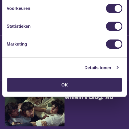
Voorkeuren
Statistieken
25 maart 2026
Marketing
Willem’s Blog:
Brennt Vanneste
Details tonen
OK
24 maart 2026
Willem’s Blog: Ão