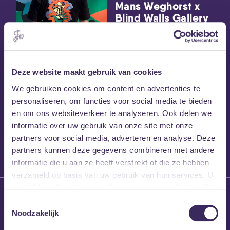
Mans Weghorst x
Blind Walls Gallery
x MEZZ shirts
Deze website maakt gebruik van cookies
We gebruiken cookies om content en advertenties te
27 maart 2026
personaliseren, om functies voor social media te bieden
Willem’s Blog:
en om ons websiteverkeer te analyseren. Ook delen we
Frans Kalf
informatie over uw gebruik van onze site met onze
partners voor social media, adverteren en analyse. Deze
partners kunnen deze gegevens combineren met andere
informatie die u aan ze heeft verstrekt of die ze hebben
verzameld op basis van uw gebruik van hun services. U
gaat akkoord met onze cookies als u onze website blijft
26 maart 2026
gebruiken.
Toestemmingsselectie
Willem’s Blog: High
Noodzakelijk
Hi