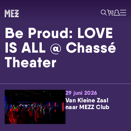
Tickets
Account
Progr
Menu
Zoek
Be Proud: LOVE
IS ALL @ Chassé
Theater
Skip navigatie
29 juni 2026
Van Kleine Zaal
naar MEZZ Club