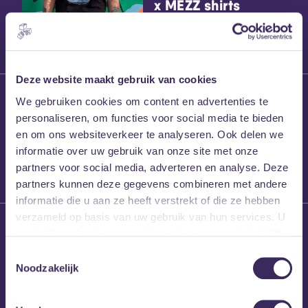
x MEZZ shirts
Deze website maakt gebruik van cookies
27 maart 2026
We gebruiken cookies om content en advertenties te
Willem’s Blog:
personaliseren, om functies voor social media te bieden
Frans Kalf
en om ons websiteverkeer te analyseren. Ook delen we
informatie over uw gebruik van onze site met onze
partners voor social media, adverteren en analyse. Deze
partners kunnen deze gegevens combineren met andere
informatie die u aan ze heeft verstrekt of die ze hebben
verzameld op basis van uw gebruik van hun services. U
26 maart 2026
gaat akkoord met onze cookies als u onze website blijft
Willem’s Blog: High
gebruiken.
Hi
Toestemmingsselectie
Noodzakelijk