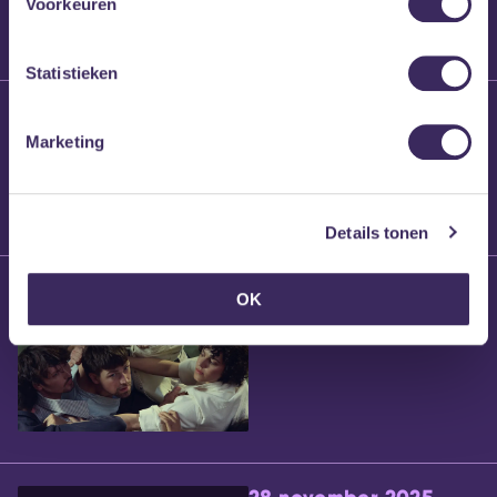
Voorkeuren
Statistieken
25 maart 2026
Willem’s Blog:
Marketing
Brennt Vanneste
Details tonen
24 maart 2026
OK
Willem’s Blog: Ão